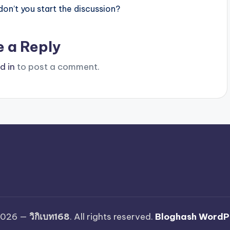
n’t you start the discussion?
e a Reply
d in
to post a comment.
2026 —
วิกิเบท168
. All rights reserved.
Bloghash WordP