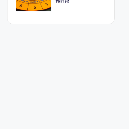
พลาด!