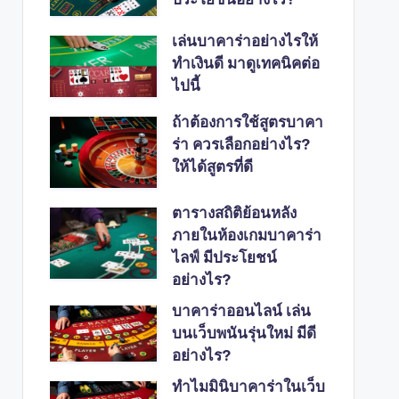
เล่นบาคาร่าอย่างไรให้
ทำเงินดี มาดูเทคนิคต่อ
ไปนี้
ถ้าต้องการใช้สูตรบาคา
ร่า ควรเลือกอย่างไร?
ให้ได้สูตรที่ดี
ตารางสถิติย้อนหลัง
ภายในห้องเกมบาคาร่า
ไลฟ์ มีประโยชน์
อย่างไร?
บาคาร่าออนไลน์ เล่น
บนเว็บพนันรุ่นใหม่ มีดี
อย่างไร?
ทำไมมินิบาคาร่าในเว็บ