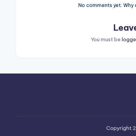
No comments yet. Why do
Leav
You must be
logge
Copyright 