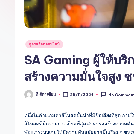
Posted
สูตรสล็อตออนไลน์
in
SA Gaming ผู้ให้บริก
สร้างความมั่นใจสูง 
ทีเด็ด4เซียน
25/11/2024
No Commen
Posted
by
หนึ่งในค่ายเกมคาสิโนสดชั้นนำที่มีชื่อเสียงที่สุด ภ
สิโนสดที่มีความยอดเยี่ยมที่สุด สามารถสร้างความมั่น
พัฒนาระบบเกมให้มีความทันสมัยมากขึ้นเรื่อย ๆ ชนะเ