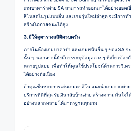
เกมบาคาร่าค่าย SA สามารถทำออกมาได้อย่างยอดเยี่
สิโนสดในรูปแบบอื่น และเกมรุ่นใหม่ล่าสุด จะมีการทำใ
สร้างโอกาสชนะได้สูง
3.มีให้ดูตารางสถิติครบครัน
ภายในห้องเกมบาคาร่า และเกมพนันอื่น ๆ ของ SA จะม
นั้น ๆ นอกจากนี้ยังมีการระบุข้อมูลต่าง ๆ ที่เกี่ยวข
หลายรูปแบบ เพื่อทำให้คุณใช้ประโยชน์ด้านการวิเค
ได้อย่างต่อเนื่อง
ถ้าคุณชื่นชอบการเล่นเกมคาสิโน แนะนำเกมจากค่ายดั
บริการที่ดีที่สุด รับเงินกลับบ้านง่าย สร้างความมั่นใ
อย่างหลากหลาย ได้มาตรฐานทุกเกม