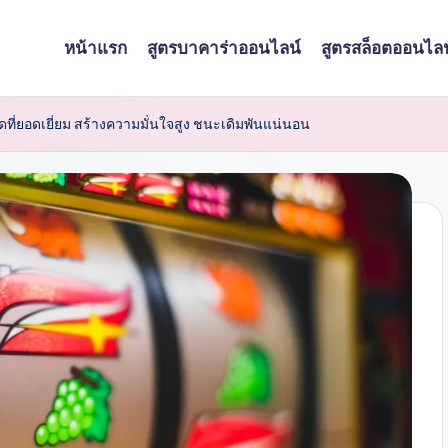
หน้าแรก
สูตรบาคาร่าออนไลน์
สูตรสล็อตออนไลน
ที่ยอดเยี่ยม สร้างความมั่นใจสูง ชนะเดิมพันแน่นอน