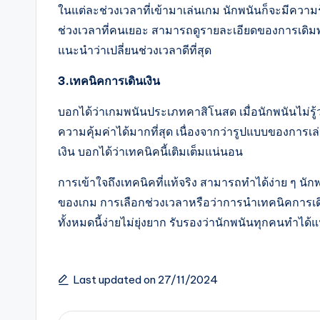
ในแต่ละช่วงเวลาที่เข้ามาเล่นเกม นักพนันก็จะมีความ
ช่วงเวลาที่คนเยอะ สามารถดูรายละเอียดของการเดิมพั
แนะนำว่าเปลี่ยนช่วงเวลาดีที่สุด
3.เทคนิคการเดินเงิน
บอกได้ว่าเกมพนันประเภทคาสิโนสด เมื่อนักพนันไม่รู
ความคุ้มค่าได้มากที่สุด เนื่องจากว่ารูปแบบของการเล่นเ
เงิน บอกได้ว่าเทคนิคนี้เติมเต็มแน่นอน
การเข้าใจถึงเทคนิคที่แท้จริง สามารถทำได้ง่าย ๆ น
ของเกม การเลือกช่วงเวลาหรือว่าการนำเทคนิคการเดิน
ทั้งหมดนี้ง่ายไม่ยุ่งยาก รับรองว่านักพนันทุกคนทำได้
Last updated on 27/11/2024