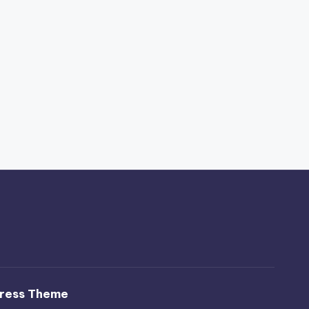
ress Theme