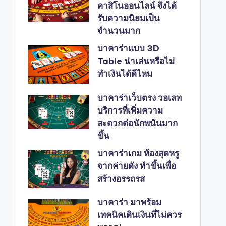
คาสิโนออนไลน์ จึงได้
รับความนิยมเป็น
จำนวนมาก
บาคาร่าแบบ 3D
Table น่าเล่นหรือไม่
ทำเงินได้ดีไหม
บาคาร่าเว็บตรง วอเลท
บริการที่เพิ่มความ
สะดวกต่อนักพนันมาก
ขึ้น
บาคาร่าเกม ห้องสุดหรู
จากค่ายดัง ทำขึ้นเพื่อ
สร้างอรรถรส
บาคาร่า มาพร้อม
เทคนิคเดินเงินที่ไม่ควร