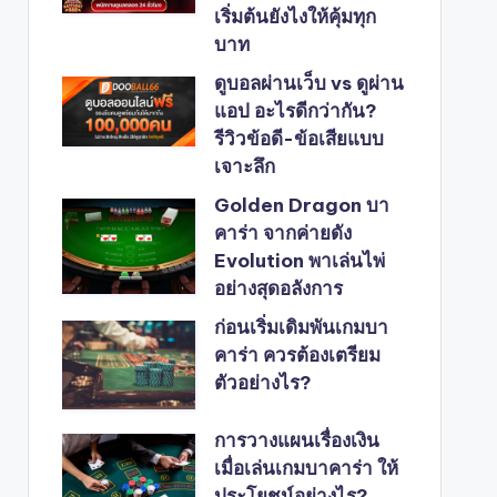
เริ่มต้นยังไงให้คุ้มทุก
บาท
ดูบอลผ่านเว็บ vs ดูผ่าน
แอป อะไรดีกว่ากัน?
รีวิวข้อดี-ข้อเสียแบบ
เจาะลึก
Golden Dragon บา
คาร่า จากค่ายดัง
Evolution พาเล่นไพ่
อย่างสุดอลังการ
ก่อนเริ่มเดิมพันเกมบา
คาร่า ควรต้องเตรียม
ตัวอย่างไร?
การวางแผนเรื่องเงิน
เมื่อเล่นเกมบาคาร่า ให้
ประโยชน์อย่างไร?