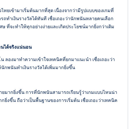
ทยเข้ามาเริ่มต้นมากที่สุด เนื่องจากว่ามีรูปแบบของเกมที่
รถทำเงินรางวัลได้ทันที เชื่อเถอะว่านักพนันหลายคนเลือก
ศษ ที่จะทำให้ทุกอย่างง่ายและเกิดประโยชน์มากยิ่งกว่าเดิม
านได้จริงแน่นอน
โน ลองมาทำความเข้าใจเทคนิคที่ยกมาแนะนำ เชื่อเถอะว่า
ักพนันทำเงินรางวัลได้เพิ่มมากยิ่งขึ้น
มากยิ่งขึ้น การที่นักพนันสามารถเรียนรู้ว่าเกมแบบไหนน่า
ิ่งขึ้น ถือว่าเป็นพื้นฐานของการเริ่มต้น เชื่อเถอะว่าเทคนิค