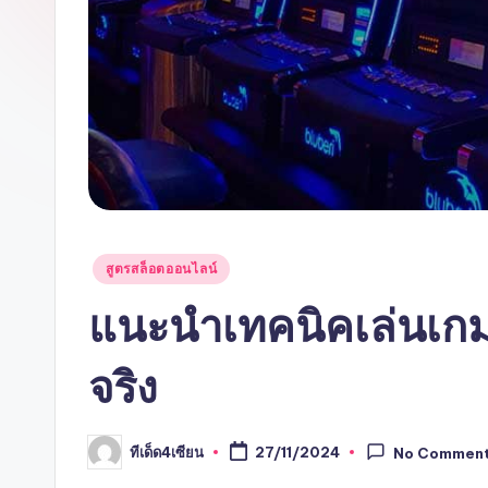
Posted
สูตรสล็อตออนไลน์
in
แนะนำเทคนิคเล่นเกม
จริง
ทีเด็ด4เซียน
27/11/2024
No Commen
Posted
by