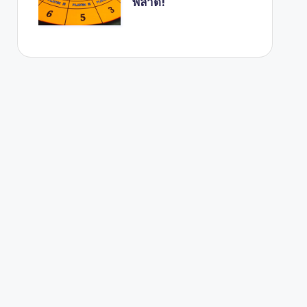
พลาด!