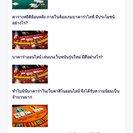
ตารางสถิติย้อนหลัง ภายในห้องเกมบาคาร่าไลฟ์ มีประโยชน์
อย่างไร?
บาคาร่าออนไลน์ เล่นบนเว็บพนันรุ่นใหม่ มีดีอย่างไร?
ทำไมมินิบาคาร่าในเว็บคาสิโนออนไลน์ จึงได้รับความนิยมเป็น
จำนวนมาก