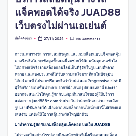
แจ็คพอตได้จริง JUAD88
เว็บตรงไม่ผ่านเอเย่นต์
ทีเด็ด4เซียน
27/11/2024
No Comments
Posted
by
การสะสมรางวัล การสะสมตัวคูณ และเกมสล็อตแบบแจ็คพอตคุ้ม
ค่าจริงหรือไม่ ทุกข้อมูลทั้งหมดนี้จะช่วยให้นักพนันทุกคนเข้าใจ
ได้อย่างแท้จริง เกมสล็อตออนไลน์เป็นที่รู้จักในรูปแบบที่หลาก
หลาย และสองประเภทที่ได้รับความสนใจมากที่สุดในปัจจุบัน
ได้แก่ เล่นทั่วไปรอบฟรีเกมหรือว่าโบนัส และ Progressive slot มี
ผู้ให้บริการเกมชั้นนำหลายรายที่นำเสนอรูปแบบเหล่านี้ และเรา
อยากจะแนะนำให้คุณรู้จักกับแง่มุมที่น่าสนใจของผู้ให้บริการ
แต่ละราย juad888z.com รับประกันว่านักพนันจะสามารถเลือก
รูปแบบที่ชื่นชอบได้ เนื่องจากเกมสล็อตออนไลน์เหล่านี้ไม่เพียงแต่
เล่นง่าย แต่ยังให้โอกาสลุ้นรางวัลใหญ่อีกด้วย
มาทำความรู้จักกับเกมสล็อตลุ้นแจ็คพอต บนเว็บ JUAD88
ไม่ว่าจะเป็นอย่างไรรูปแบบดึงดูดนักพนันที่เพิ่งเริ่มเล่นเกมสล็อต