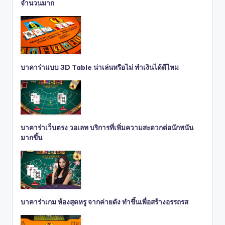
จำนวนมาก
บาคาร่าแบบ 3D Table น่าเล่นหรือไม่ ทำเงินได้ดีไหม
บาคาร่าเว็บตรง วอเลท บริการที่เพิ่มความสะดวกต่อนักพนัน
มากขึ้น
บาคาร่าเกม ห้องสุดหรู จากค่ายดัง ทำขึ้นเพื่อสร้างอรรถรส