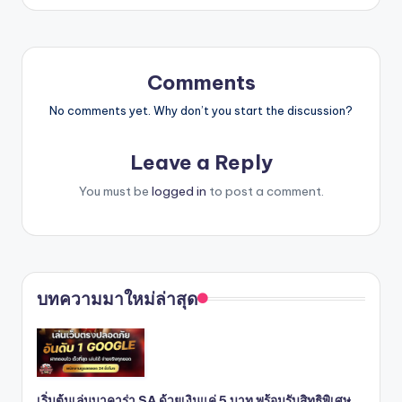
Comments
No comments yet. Why don’t you start the discussion?
Leave a Reply
You must be
logged in
to post a comment.
บทความมาใหม่ล่าสุด
เริ่มต้นเล่นบาคาร่า SA ด้วยเงินแค่ 5 บาท พร้อมรับสิทธิพิเศษ