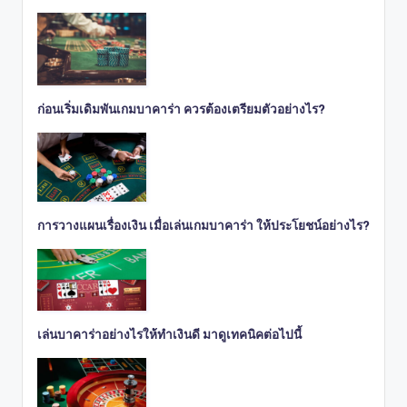
ก่อนเริ่มเดิมพันเกมบาคาร่า ควรต้องเตรียมตัวอย่างไร?
การวางแผนเรื่องเงิน เมื่อเล่นเกมบาคาร่า ให้ประโยชน์อย่างไร?
เล่นบาคาร่าอย่างไรให้ทำเงินดี มาดูเทคนิคต่อไปนี้