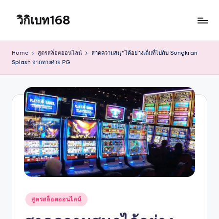
วิกิเบท168
Skip
to
content
Home
สูตรสล็อตออนไลน์
สาดความสนุกได้อย่างเต็มที่ไปกับ Songkran
Splash จากทางค่าย PG
Posted
สูตรสล็อตออนไลน์
in