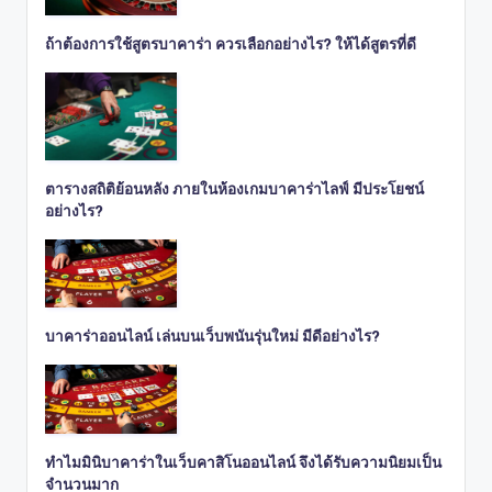
ถ้าต้องการใช้สูตรบาคาร่า ควรเลือกอย่างไร? ให้ได้สูตรที่ดี
ตารางสถิติย้อนหลัง ภายในห้องเกมบาคาร่าไลฟ์ มีประโยชน์
อย่างไร?
บาคาร่าออนไลน์ เล่นบนเว็บพนันรุ่นใหม่ มีดีอย่างไร?
ทำไมมินิบาคาร่าในเว็บคาสิโนออนไลน์ จึงได้รับความนิยมเป็น
จำนวนมาก