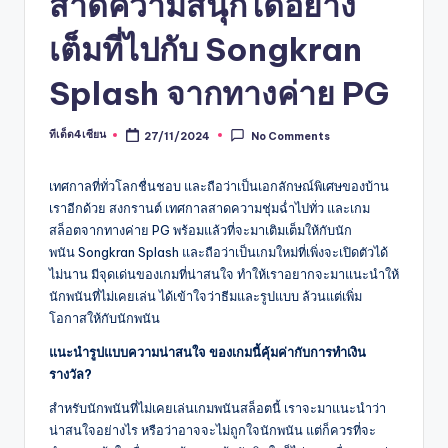
สาดความสนุกได้อย่าง
เต็มที่ไปกับ Songkran
Splash จากทางค่าย PG
ทีเด็ด4เซียน
27/11/2024
No Comments
Posted
by
เทศกาลที่ทั่วโลกชื่นชอบ และถือว่าเป็นเอกลักษณ์พิเศษของบ้าน
เราอีกด้วย สงกรานต์ เทศกาลสาดความชุ่มฉ่ำไปทั่ว และเกม
สล็อตจากทางค่าย PG พร้อมแล้วที่จะมาเติมเต็มให้กับนัก
พนัน Songkran Splash และถือว่าเป็นเกมใหม่ที่เพิ่งจะเปิดตัวได้
ไม่นาน มีจุดเด่นของเกมที่น่าสนใจ ทำให้เราอยากจะมาแนะนำให้
นักพนันที่ไม่เคยเล่น ได้เข้าใจว่าธีมและรูปแบบ ล้วนแต่เพิ่ม
โอกาสให้กับนักพนัน
แนะนำรูปแบบความน่าสนใจ ของเกมนี้คุ้มค่ากับการทำเงิน
รางวัล?
สำหรับนักพนันที่ไม่เคยเล่นเกมพนันสล็อตนี้ เราจะมาแนะนำว่า
น่าสนใจอย่างไร หรือว่าอาจจะไม่ถูกใจนักพนัน แต่ก็ควรที่จะ