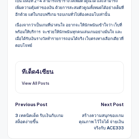
เป็นวงล้อที่ 2-4 สามารถเข้ารางวัลเพิ่มตัวคูณได้ และสามารถ
เพิ่มความคุ้มค่าของเงิน ด้วยการสะสมตัวคูณทั้งหมดได้อย่างเต็มที่
อีกด้วย แต่ในรอบฟรีเกม รอบเกมทั่วไปต้องคอมโบเท่านั้น
เนื่องจากว่าเป็นเกมที่น่าสนใจ อยากจะให้นักพนันเข้าใจว่า เว็บที่
พร้อมให้บริการ จะช่วยให้นักพนันทุกคนเล่นเกมอย่างมั่นใจ และ
เมื่อได้รับเงินรางวัลทำรายการถอนได้จริง เว็บตรงทางเลือกเดียวที่
ตอบโจทย์
ทีเด็ด4เซียน
View All Posts
Post
Previous Post
Next Post
3 เทคนิคเด็ด รับเงินกับเกม
สร้างความสนุกของเกม
navigation
สล็อตง่ายขึ้น
คุณภาพ ไว้ใจได้ จ่ายเงิน
จริงกับ ACE333