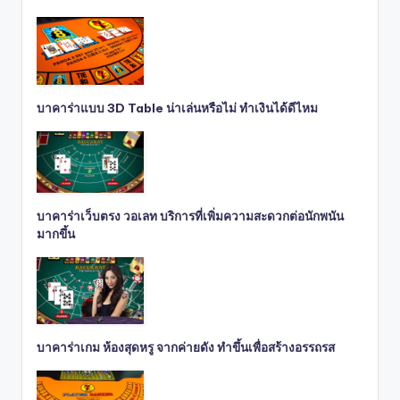
บาคาร่าแบบ 3D Table น่าเล่นหรือไม่ ทำเงินได้ดีไหม
บาคาร่าเว็บตรง วอเลท บริการที่เพิ่มความสะดวกต่อนักพนัน
มากขึ้น
บาคาร่าเกม ห้องสุดหรู จากค่ายดัง ทำขึ้นเพื่อสร้างอรรถรส