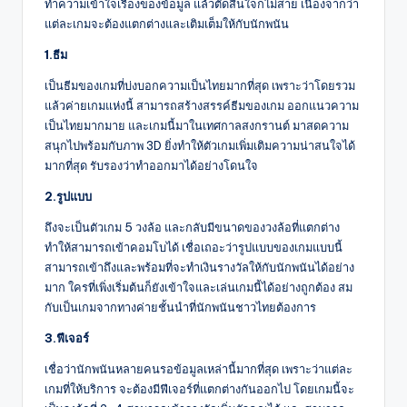
ทำความเข้าใจเรื่องของข้อมูล แล้วตัดสินใจก็ไม่สาย เนื่องจากว่า
แต่ละเกมจะต้องแตกต่างและเติมเต็มให้กับนักพนัน
1.ธีม
เป็นธีมของเกมที่บ่งบอกความเป็นไทยมากที่สุด เพราะว่าโดยรวม
แล้วค่ายเกมแห่งนี้ สามารถสร้างสรรค์ธีมของเกม ออกแนวความ
เป็นไทยมากมาย และเกมนี้มาในเทศกาลสงกรานต์ มาสดความ
สนุกไปพร้อมกับภาพ 3D ยิ่งทำให้ตัวเกมเพิ่มเติมความน่าสนใจได้
มากที่สุด รับรองว่าทำออกมาได้อย่างโดนใจ
2.รูปแบบ
ถึงจะเป็นตัวเกม 5 วงล้อ และกลับมีขนาดของวงล้อที่แตกต่าง
ทำให้สามารถเข้าคอมโบได้ เชื่อเถอะว่ารูปแบบของเกมแบบนี้
สามารถเข้าถึงและพร้อมที่จะทำเงินรางวัลให้กับนักพนันได้อย่าง
มาก ใครที่เพิ่งเริ่มต้นก็ยังเข้าใจและเล่นเกมนี้ได้อย่างถูกต้อง สม
กับเป็นเกมจากทางค่ายชั้นนำที่นักพนันชาวไทยต้องการ
3.ฟีเจอร์
เชื่อว่านักพนันหลายคนรอข้อมูลเหล่านี้มากที่สุด เพราะว่าแต่ละ
เกมที่ให้บริการ จะต้องมีฟีเจอร์ที่แตกต่างกันออกไป โดยเกมนี้จะ