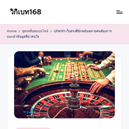
วิกิเบท168
Skip
to
content
Home
สูตรสล็อตออนไลน์
UFA191 เว็บตรงที่นักพนันหลายคนต้องการ
แนะนำข้อมูลที่น่าสนใจ