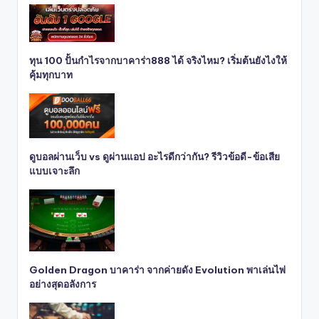
ทุน 100 ปั้นกำไรจากบาคาร่า888 ได้ จริงไหม? เริ่มต้นยังไงให้
คุ้มทุกบาท
ดูบอลผ่านเว็บ vs ดูผ่านแอป อะไรดีกว่ากัน? รีวิวข้อดี-ข้อเสีย
แบบเจาะลึก
Golden Dragon บาคาร่า จากค่ายดัง Evolution พาเล่นไพ่
อย่างสุดอลังการ