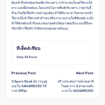
ต้องเข้าถึงนักพนันเช่นเดียวกัน เพราะว่าถ้าน่าสนใจแต่ใช้งานได้
ยาก แบบนี้นักพนันจะไม่เจอกับโอกาสที่แท้จริง เพราะว่าทุกวันนี้
ถึงจะไม่เปิดให้บริการอย่างถูกต้อง ทำให้มีบางเวลาไม่สามารถเข้า
ใช้งานได้ ทำให้ทางเข้าสำรอง หรือว่าระบบภายในที่ทันสมัย จะยิ่ง
ทำให้นักพนันเข้าถึงและเล่นเกมพนันได้อย่างต่อเนื่อง แบบนี้ถึงจะ
เรียกได้ว่าให้บริการได้ครบจบทุกอย่างนั่นเอง
ทีเด็ด4เซียน
View All Posts
Post
Previous Post
Next Post
3 Sport Book ดัง รวมอยู่
สร้างประสบการณ์เกมคาสิ
navigation
บนเว็บ SAGAME350 ให้
โนสด จาก 3 ค่ายเกมดัง
ราคาดีที่สุด
จากเว็บ SSGAME350