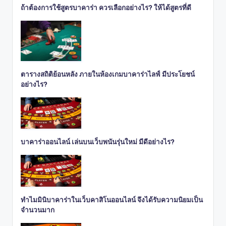
ถ้าต้องการใช้สูตรบาคาร่า ควรเลือกอย่างไร? ให้ได้สูตรที่ดี
ตารางสถิติย้อนหลัง ภายในห้องเกมบาคาร่าไลฟ์ มีประโยชน์
อย่างไร?
บาคาร่าออนไลน์ เล่นบนเว็บพนันรุ่นใหม่ มีดีอย่างไร?
ทำไมมินิบาคาร่าในเว็บคาสิโนออนไลน์ จึงได้รับความนิยมเป็น
จำนวนมาก