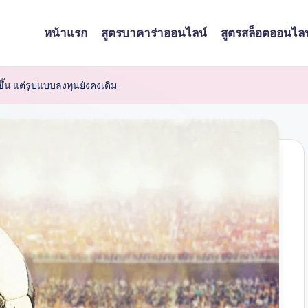
หน้าแรก
สูตรบาคาร่าออนไลน์
สูตรสล็อตออนไลน
ขึ้น แต่รูปแบบลงทุนยังคงเดิม