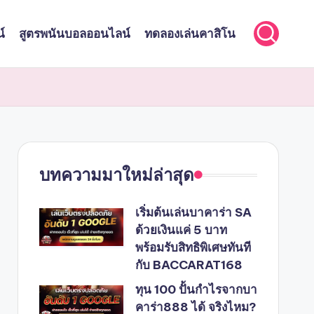
์
สูตรพนันบอลออนไลน์
ทดลองเล่นคาสิโน
บทความมาใหม่ล่าสุด
เริ่มต้นเล่นบาคาร่า SA
ด้วยเงินแค่ 5 บาท
พร้อมรับสิทธิพิเศษทันที
กับ BACCARAT168
ทุน 100 ปั้นกำไรจากบา
คาร่า888 ได้ จริงไหม?