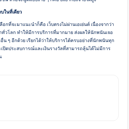
ในที่เดียว
ที่จะมาแนะนำก็คือ เว็บตรงไม่ผ่านเอเย่นต์ เนื่องจากว่า
ทั่วโลก ทำให้มีการบริการที่มากมาย ส่งผลให้นักพนันเจอ
ื่น ๆ อีกด้วย เรียกได้ว่าให้บริการได้ครบอย่างที่นักพนันทุก
ปิดประสบการณ์และเงินรางวัลที่สามารถลุ้นได้ไม่มีการ
น