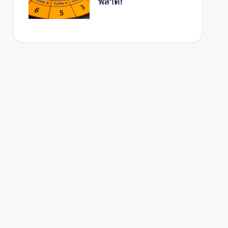
พลาด!