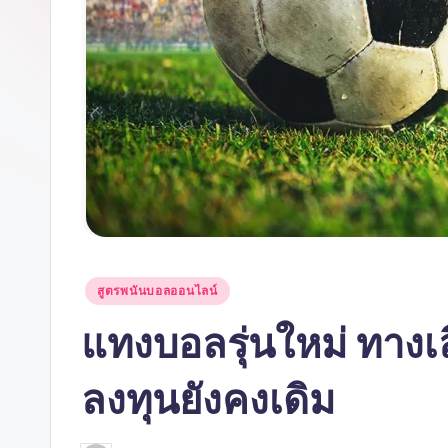
Posted
สูตรพนันบอลออนไลน์
in
แทงบอลรุ่นใหม่ ทางเลื
ลงทุนยังคงเดิม