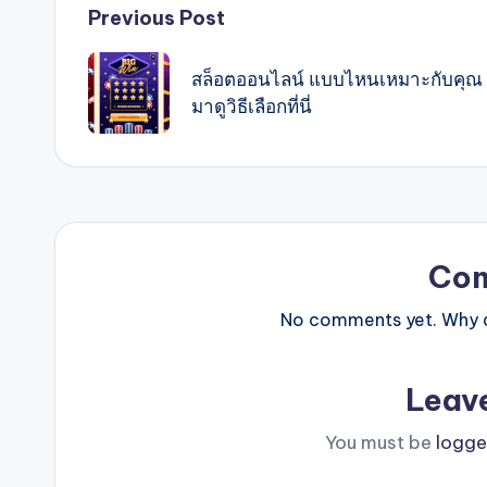
Post
Previous Post
navigation
สล็อตออนไลน์ แบบไหนเหมาะกับคุณ
มาดูวิธีเลือกที่นี่
Co
No comments yet. Why do
Leav
You must be
logge