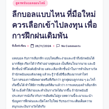
Posted
สูตรพนันบอลออนไลน์
in
ลีกบอลแบบไหน ที่มือใหม่
ควรเลือกเข้าไปลงทุน เพื่อ
การฝึกฝนเดิมพัน
ทีเด็ด4เซียน
26/11/2024
No Comments
Posted
by
แทงบอล กับการเลือกลีก แบบไหนที่จะง่ายและเข้าถึงนักพนันได้
มากที่สุด เรียกได้ว่ากีฬาอย่างฟุตบอล เป็นที่สนใจมากมาย และมี
ลีกชั้นนำที่โด่งดังอีกด้วย แต่จะเลือกลีกชั้นนำในการทำเงินรางวัล
ถ้านักพนันลองสังเกตดู แล้วจะรู้ว่ายิ่งมีชื่อเสียงมากเท่าไหร่
โอกาสของการผิดพลาดหรือที่เรียกว่า ลูกฟุตอบลูกกลม ๆ อะไรก็
เกิดขึ้นได้ ทำให้มีการเทียบสถิติมาแล้วว่า การแทงบอลถ้าเลือกลีก
ได้ จะยิ่งทำให้ง่ายและทำเงินรางวัลได้มากขึ้น ถ้านักพนันมี
ประสบการณ์เกี่ยวกับการเดิมพันไม่สูง บทความนี้จะมาแนะนำ
ข้อมูลการฝึกฝนและเปิดโลกใบใหม่ รับรองว่าจะเติมเต็มความ
สนุกและเงินรางวัลได้จริง