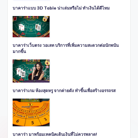
บาคาร่าแบบ 3D Table น่าเล่นหรือไม่ ทำเงินได้ดีไหม
บาคาร่าเว็บตรง วอเลท บริการที่เพิ่มความสะดวกต่อนักพนัน
มากขึ้น
บาคาร่าเกม ห้องสุดหรู จากค่ายดัง ทำขึ้นเพื่อสร้างอรรถรส
บาคาร่า มาพร้อมเทคนิคเดินเงินที่ไม่ควรพลาด!