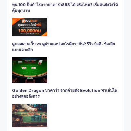
ทุน 100 ปั้นกำไรจากบาคาร่า888 ได้ จริงไหม? เริ่มต้นยังไงให้
คุ้มทุกบาท
ดูบอลผ่านเว็บ vs ดูผ่านแอป อะไรดีกว่ากัน? รีวิวข้อดี-ข้อเสีย
แบบเจาะลึก
Golden Dragon บาคาร่า จากค่ายดัง Evolution พาเล่นไพ่
อย่างสุดอลังการ