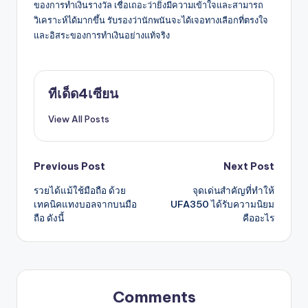
ของการทำเงินรางวัล เชื่อเถอะว่ายิ่งมีความเข้าใจและสามารถ
วิเคราะห์ได้มากขึ้น รับรองว่านักพนันจะได้เจอทางเลือกที่ตรงใจ
และอิสระของการทำเงินอย่างแท้จริง
ทีเด็ด4เซียน
View All Posts
Post
Previous Post
Next Post
รวยได้แม้ใช้มือถือ ด้วย
จุดเด่นสำคัญที่ทำให้
navigation
เทคนิคแทงบอลจากบนมือ
UFA350 ได้รับความนิยม
ถือ ดังนี้
คืออะไร
Comments