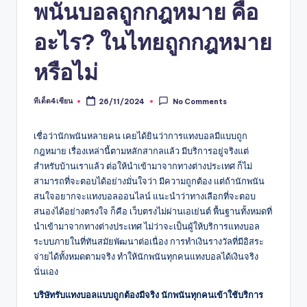
พนันบอลถูกกฎหมาย คือ
อะไร? ในไทยถูกกฎหมาย
หรือไม่
ทีเด็ด4เซียน
26/11/2024
No Comments
Posted
by
เชื่อว่านักพนันหลายคน เคยได้ยินว่าการแทงบอลมีแบบถูก
กฎหมาย เรื่องเหล่านี้ตามหลักสากลแล้ว มีบริการอยู่จริงแต่
สำหรับบ้านเราแล้ว ต่อให้นำเข้ามาจากทางต่างประเทศ ก็ไม่
สามารถที่จะตอบได้อย่างมั่นใจว่า มีความถูกต้อง แต่ถ้านักพนัน
สนใจอยากจะแทงบอลออนไลน์ แนะนำว่าทางเลือกที่จะตอบ
สนองได้อย่างตรงใจ ก็คือ เว็บตรงไม่ผ่านเอเย่นต์ พื้นฐานทั้งหมดที่
นำเข้ามาจากทางต่างประเทศ ไม่ว่าจะเป็นผู้ให้บริการแทงบอล
ระบบภายในที่ทันสมัยพัฒนาต่อเนื่อง การทำเงินรางวัลที่มีอิสระ
จ่ายได้ทั้งหมดตามจริง ทำให้นักพนันทุกคนแทงบอลได้เงินจริง
นั่นเอง
บริษัทรับแทงบอลแบบถูกต้องมีจริง นักพนันทุกคนเข้าใช้บริการ