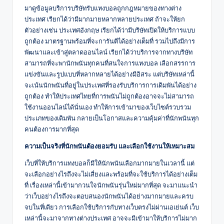
มาดูข้อมูลบริการบริษัทรับแทงบอลถูกกฎหมายของทางต่าง
ประเทศ เรียกได้ว่ามีมากมายหลากหลายประเทศ ถ้าจะให้ยก
ตัวอย่างเช่น ประเทศอังกฤษ เรียกได้ว่ามีบริษัทเปิดให้บริการแบบ
ถูกต้อง มาตรฐานพร้อมที่จะการันตีได้อย่างเต็มที่ รวมไปถึงมีการ
พัฒนาและเข้าสู่ตลาดออนไลน์ เรียกได้ว่าบริการจากทางบริษัท
สามารถที่จะพานักพนันทุกคนที่สนใจการแทงบอล เลือกสรรการ
แข่งขันและรูปแบบที่หลากหลายได้อย่างมีอิสระ แต่บริษัทเหล่านี้
จะเน้นนักพนันที่อยู่ในประเทศที่รองรับบริการการเดิมพันได้อย่าง
ถูกต้อง ทำให้ประเทศไทยที่การพนันไม่ถูกต้องอาจจะไม่สามารถ
ใช้งานออนไลน์ได้นั่นเอง ทำให้การเข้ามาของเว็บไซต์รวบรวม
ประเภทของเดิมพัน กลายเป็นโอกาสและความคุ้มค่าที่นักพนันทุก
คนต้องการมากที่สุด
ความเป็นจริงที่นักพนันต้องยอมรับ และเลือกใช้งานให้เหมาะสม
เว็บที่ให้บริการแทงบอลก็มีให้นักพนันเลือกมากมายในเวลานี้ แต่
จะเลือกอย่างไรถึงจะไม่เสี่ยงและพร้อมที่จะใช้บริการได้อย่างเต็ม
ที่ เรื่องเหล่านี้เข้ามากวนใจนักพนันรุ่นใหม่มากที่สุด จะมาแนะนำ
ว่าเว็บอย่างไรถึงจะตอบสนองนักพนันได้อย่างมากมายและครบ
จบในที่เดียว การเลือกใช้บริการกับทางเว็บตรงไม่ผ่านเอเย่นต์ เว็บ
เหล่านี้จะมาจากทางต่างประเทศ อาจจะมีเข้ามาให้บริการไม่มาก