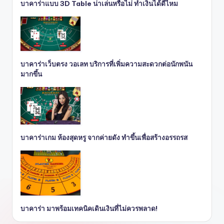
บาคาร่าแบบ 3D Table น่าเล่นหรือไม่ ทำเงินได้ดีไหม
บาคาร่าเว็บตรง วอเลท บริการที่เพิ่มความสะดวกต่อนักพนัน
มากขึ้น
บาคาร่าเกม ห้องสุดหรู จากค่ายดัง ทำขึ้นเพื่อสร้างอรรถรส
บาคาร่า มาพร้อมเทคนิคเดินเงินที่ไม่ควรพลาด!