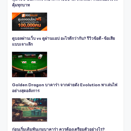
คุ้มทุกบาท
ดูบอลผ่านเว็บ vs ดูผ่านแอป อะไรดีกว่ากัน? รีวิวข้อดี-ข้อเสีย
แบบเจาะลึก
Golden Dragon บาคาร่า จากค่ายดัง Evolution พาเล่นไพ่
อย่างสุดอลังการ
ก่อนเริ่มเดิมพันเกมบาคาร่า ควรต้องเตรียมตัวอย่างไร?