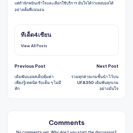
แต่ถ้านักพนันเข้าใจและเลือกใช้บริการ มั่นใจได้ว่าแทงบอลได้
อย่างเต็มที่แน่นอน
ทีเด็ด4เซียน
View All Posts
Post
Previous Post
Next Post
เดิมพันบอลสเต็ปคุ้มค่า
รวมทุกค่ายเกมชั้นนำ ไว้บน
navigation
เพียงรู้เทคนิค รับเต็ม ๆ ไม่มี
UFA350 เดิมพันทุกเกม
หัก
อย่างมั่นใจ
Comments
No comments yet. Why don’t you start the discussion?