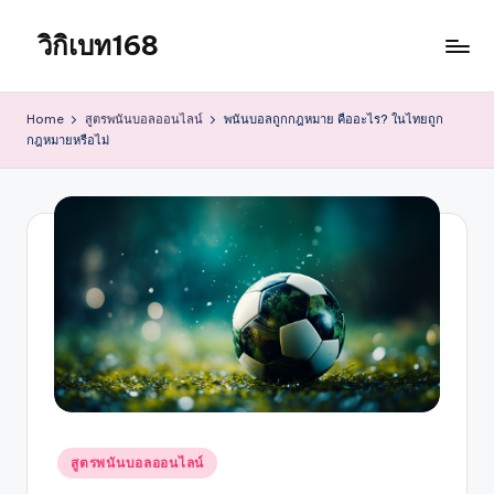
วิกิเบท168
Skip
to
content
Home
สูตรพนันบอลออนไลน์
พนันบอลถูกกฎหมาย คืออะไร? ในไทยถูก
กฎหมายหรือไม่
Posted
สูตรพนันบอลออนไลน์
in