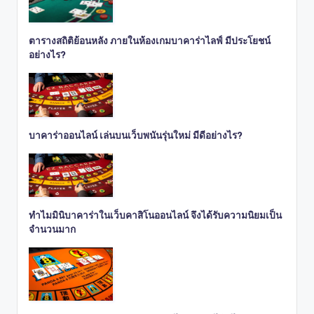
ตารางสถิติย้อนหลัง ภายในห้องเกมบาคาร่าไลฟ์ มีประโยชน์
อย่างไร?
บาคาร่าออนไลน์ เล่นบนเว็บพนันรุ่นใหม่ มีดีอย่างไร?
ทำไมมินิบาคาร่าในเว็บคาสิโนออนไลน์ จึงได้รับความนิยมเป็น
จำนวนมาก