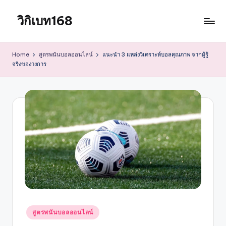
วิกิเบท168
Skip
to
content
Home
สูตรพนันบอลออนไลน์
แนะนำ 3 แหล่งวิเคราะห์บอลคุณภาพ จากผู้รู้
จริงของวงการ
Posted
สูตรพนันบอลออนไลน์
in