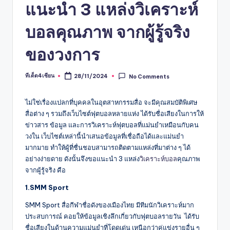
แนะนำ 3 แหล่งวิเคราะห์
บอลคุณภาพ จากผู้รู้จริง
ของวงการ
ทีเด็ด4เซียน
28/11/2024
No Comments
Posted
by
ไม่ใช่เรื่องแปลกที่บุคคลในอุตสาหกรรมสื่อ จะมีคุณสมบัติพิเศษ
สื่อต่าง ๆ รวมถึงเว็บไซต์ฟุตบอลหลายแห่ง ได้รับชื่อเสียงในการให้
ข่าวสาร ข้อมูล และการวิเคราะห์ฟุตบอลที่แม่นยำเหมือนกับคน
วงใน เว็บไซต์เหล่านี้นำเสนอข้อมูลที่เชื่อถือได้และแม่นยำ
มากมาย ทำให้ผู้ที่ชื่นชอบสามารถติดตามแหล่งที่มาต่าง ๆ ได้
อย่างง่ายดาย ดังนั้นจึงขอแนะนำ 3 แหล่ง
วิเคราะห์บอล
คุณภาพ
จากผู้รู้จริง คือ
1.SMM Sport
SMM Sport สื่อกีฬาชื่อดังของเมืองไทย มีทีมนักวิเคราะห์มาก
ประสบการณ์ คอยให้ข้อมูลเชิงลึกเกี่ยวกับฟุตบอลรายวัน ได้รับ
ชื่อเสียงในด้านความแม่นยำที่โดดเด่น เหนือกว่าคู่แข่งรายอื่น ๆ