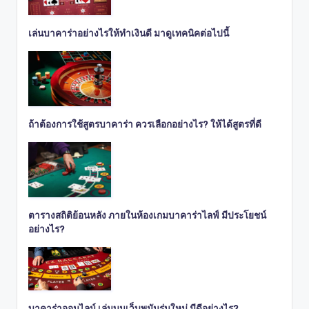
เล่นบาคาร่าอย่างไรให้ทำเงินดี มาดูเทคนิคต่อไปนี้
ถ้าต้องการใช้สูตรบาคาร่า ควรเลือกอย่างไร? ให้ได้สูตรที่ดี
ตารางสถิติย้อนหลัง ภายในห้องเกมบาคาร่าไลฟ์ มีประโยชน์
อย่างไร?
บาคาร่าออนไลน์ เล่นบนเว็บพนันรุ่นใหม่ มีดีอย่างไร?