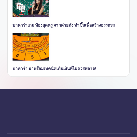
บาคาร่าเกม ห้องสุดหรู จากค่ายดัง ทำขึ้นเพื่อสร้างอรรถรส
บาคาร่า มาพร้อมเทคนิคเดินเงินที่ไม่ควรพลาด!