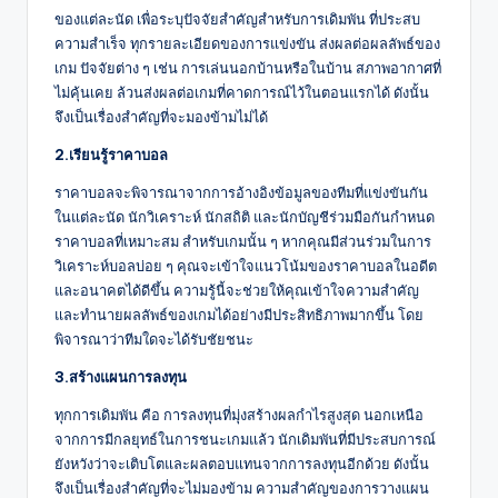
ของแต่ละนัด เพื่อระบุปัจจัยสำคัญสำหรับการเดิมพัน ที่ประสบ
ความสำเร็จ ทุกรายละเอียดของการแข่งขัน ส่งผลต่อผลลัพธ์ของ
เกม ปัจจัยต่าง ๆ เช่น การเล่นนอกบ้านหรือในบ้าน สภาพอากาศที่
ไม่คุ้นเคย ล้วนส่งผลต่อเกมที่คาดการณ์ไว้ในตอนแรกได้ ดังนั้น
จึงเป็นเรื่องสำคัญที่จะมองข้ามไม่ได้
2.เรียนรู้ราคาบอล
ราคาบอลจะพิจารณาจากการอ้างอิงข้อมูลของทีมที่แข่งขันกัน
ในแต่ละนัด นักวิเคราะห์ นักสถิติ และนักบัญชีร่วมมือกันกำหนด
ราคาบอลที่เหมาะสม สำหรับเกมนั้น ๆ หากคุณมีส่วนร่วมในการ
วิเคราะห์บอลบ่อย ๆ คุณจะเข้าใจแนวโน้มของราคาบอลในอดีต
และอนาคตได้ดีขึ้น ความรู้นี้จะช่วยให้คุณเข้าใจความสำคัญ
และทำนายผลลัพธ์ของเกมได้อย่างมีประสิทธิภาพมากขึ้น โดย
พิจารณาว่าทีมใดจะได้รับชัยชนะ
3.สร้างแผนการลงทุน
ทุกการเดิมพัน คือ การลงทุนที่มุ่งสร้างผลกำไรสูงสุด นอกเหนือ
จากการมีกลยุทธ์ในการชนะเกมแล้ว นักเดิมพันที่มีประสบการณ์
ยังหวังว่าจะเติบโตและผลตอบแทนจากการลงทุนอีกด้วย ดังนั้น
จึงเป็นเรื่องสำคัญที่จะไม่มองข้าม ความสำคัญของการวางแผน