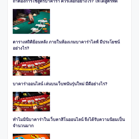
ถ้าต้องการใช้สูตรบาคาร่า ควรเลือกอย่างไร? ให้ได้สูตรที่ดี
ตารางสถิติย้อนหลัง ภายในห้องเกมบาคาร่าไลฟ์ มีประโยชน์
อย่างไร?
บาคาร่าออนไลน์ เล่นบนเว็บพนันรุ่นใหม่ มีดีอย่างไร?
ทำไมมินิบาคาร่าในเว็บคาสิโนออนไลน์ จึงได้รับความนิยมเป็น
จำนวนมาก