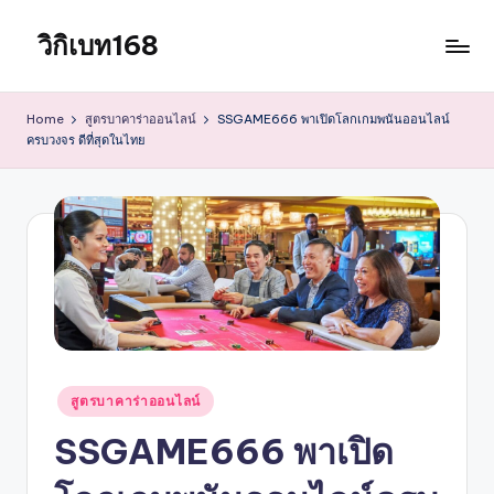
วิกิเบท168
Skip
to
content
Home
สูตรบาคาร่าออนไลน์
SSGAME666 พาเปิดโลกเกมพนันออนไลน์
ครบวงจร ดีที่สุดในไทย
Posted
สูตรบาคาร่าออนไลน์
in
SSGAME666 พาเปิด