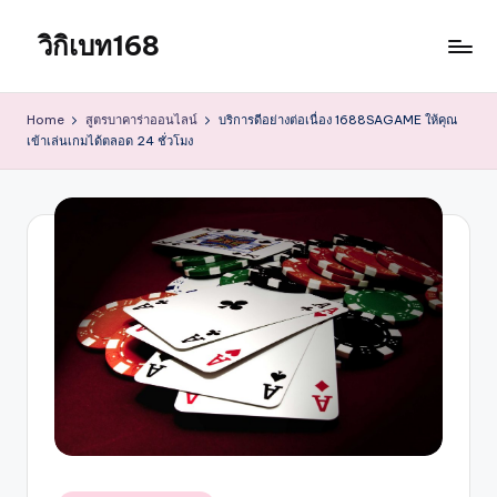
วิกิเบท168
Skip
to
content
Home
สูตรบาคาร่าออนไลน์
บริการดีอย่างต่อเนื่อง 1688SAGAME ให้คุณ
เข้าเล่นเกมได้ตลอด 24 ชั่วโมง