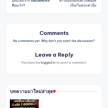
ออนไลน์ จาก SAGAME66
ทำไมจึงเลือกแต่เว็บพนันที่
คืออะไร?
เป็นเว็บตรงเท่านั้น
Comments
No comments yet. Why don’t you start the discussion?
Leave a Reply
You must be
logged in
to post a comment.
บทความมาใหม่ล่าสุด