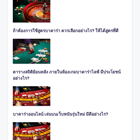
ถ้าต้องการใช้สูตรบาคาร่า ควรเลือกอย่างไร? ให้ได้สูตรที่ดี
ตารางสถิติย้อนหลัง ภายในห้องเกมบาคาร่าไลฟ์ มีประโยชน์
อย่างไร?
บาคาร่าออนไลน์ เล่นบนเว็บพนันรุ่นใหม่ มีดีอย่างไร?