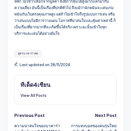
หลัก ไม่ใช่ว่าเลือกจากมูลค่า ยิ่งมีการลุ้นได้สูงมากแลกมากับ
ความเสี่ยง อันนี้เป็นเรื่องที่ปกติทั่วไป ถึงแม้ว่านักพนันจะเล่นเกม
พนันกับเว็บตรงคุณภาพสูง แต่ถ้าไม่เข้าใจถึงรูปแบบการเล่น หรือ
ว่าเล่นแบบไม่มีการวางแผน โอกาสที่น่าสนใจและคุ้มค่าเหล่านี้ ก็
เป็นเรื่องที่ยากมากที่จะเกิดขึ้นได้จริง เพราะฉะนั้นเข้าใจทุก
บริการและเล่นได้อย่างมั่นใจ
Tags:
สูตรบาคาร่าสด
Last updated on 28/11/2024
ทีเด็ด4เซียน
View All Posts
Post
Previous Post
Next Post
ความน่าสนใจของบาคาร่า
การแทงบอลของคนรุ่นใหม่
navigation