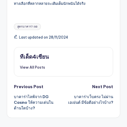
ทางเลือกที่หลากหลายจะเติมเต็มนักพนันได้จริง
Tags:
สูตรบาคาร่า sa
Last updated on 28/11/2024
ทีเด็ด4เซียน
View All Posts
Post
Previous Post
Next Post
บาคาร่าไลฟ์จาก DG
บาคาร่าเว็บตรง ไม่ผ่าน
navigation
Casino ให้ความเด่นใน
เอเย่นต์ มีข้อดีอย่างไรบ้าง?
ด้านใดบ้าง?