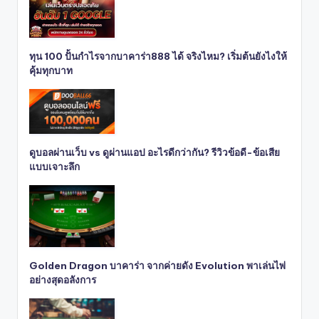
ทุน 100 ปั้นกำไรจากบาคาร่า888 ได้ จริงไหม? เริ่มต้นยังไงให้
คุ้มทุกบาท
ดูบอลผ่านเว็บ vs ดูผ่านแอป อะไรดีกว่ากัน? รีวิวข้อดี-ข้อเสีย
แบบเจาะลึก
Golden Dragon บาคาร่า จากค่ายดัง Evolution พาเล่นไพ่
อย่างสุดอลังการ