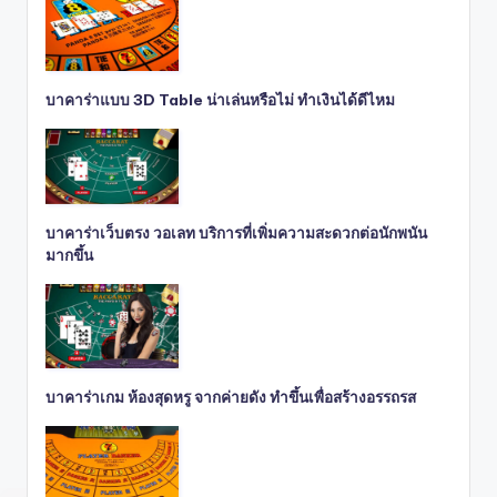
บาคาร่าแบบ 3D Table น่าเล่นหรือไม่ ทำเงินได้ดีไหม
บาคาร่าเว็บตรง วอเลท บริการที่เพิ่มความสะดวกต่อนักพนัน
มากขึ้น
บาคาร่าเกม ห้องสุดหรู จากค่ายดัง ทำขึ้นเพื่อสร้างอรรถรส