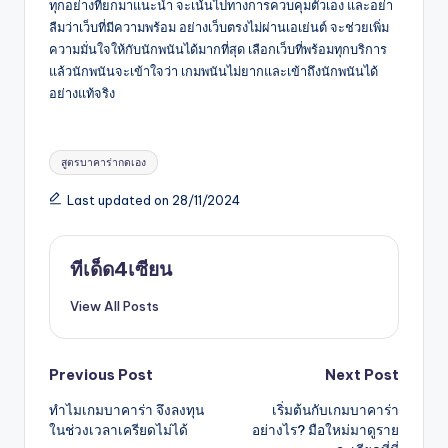
ทุกอย่างที่ยกมาแนะนำ จะเน้นไปทางการควบคุมตัวเอง และอย่า
ลืมว่าเว็บที่มีความพร้อม อย่างเว็บตรงไม่ผ่านเอเย่นต์ จะช่วยเพิ่ม
ความมั่นใจให้กับนักพนันได้มากที่สุด เลือกเว็บที่พร้อมทุกบริการ
แล้วนักพนันจะเข้าใจว่า เกมพนันไม่ยากและเข้าถึงนักพนันได้
อย่างแท้จริง
Tags:
สูตรบาคาร่ากดเอง
Last updated on 28/11/2024
ทีเด็ด4เซียน
View All Posts
Post
Previous Post
Next Post
ทำไมเกมบาคาร่า จึงลงทุน
เริ่มต้นกับเกมบาคาร่า
navigation
ในช่วงเวลาเครียดไม่ได้
อย่างไร? มือใหม่มาดูราย