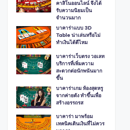
คาสิโนออนไลน์ จึงได้
รับความนิยมเป็น
จำนวนมาก
บาคาร่าแบบ 3D
Table น่าเล่นหรือไม่
ทำเงินได้ดีไหม
บาคาร่าเว็บตรง วอเลท
บริการที่เพิ่มความ
สะดวกต่อนักพนันมาก
ขึ้น
บาคาร่าเกม ห้องสุดหรู
จากค่ายดัง ทำขึ้นเพื่อ
สร้างอรรถรส
บาคาร่า มาพร้อม
เทคนิคเดินเงินที่ไม่ควร