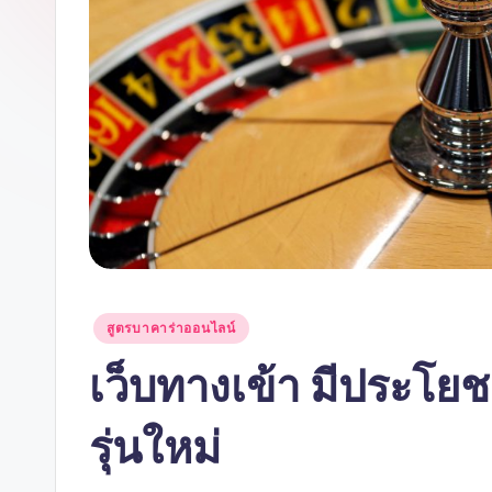
Posted
สูตรบาคาร่าออนไลน์
in
เว็บทางเข้า มีประโยช
รุ่นใหม่