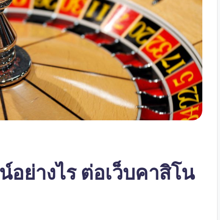
น์อย่างไร ต่อเว็บคาสิโน