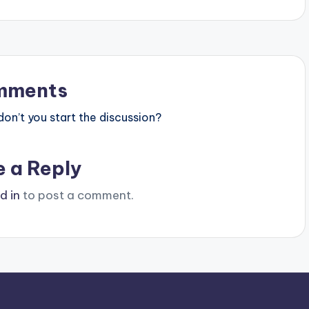
mments
n’t you start the discussion?
e a Reply
d in
to post a comment.