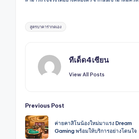
สูตรบาคาร่ากดเอง
Tags:
ทีเด็ด4เซียน
View All Posts
Post
Previous Post
navigation
ค่ายคาสิโนน้องใหม่มาแรง Dream
Gaming พร้อมให้บริการอย่างโดนใจ