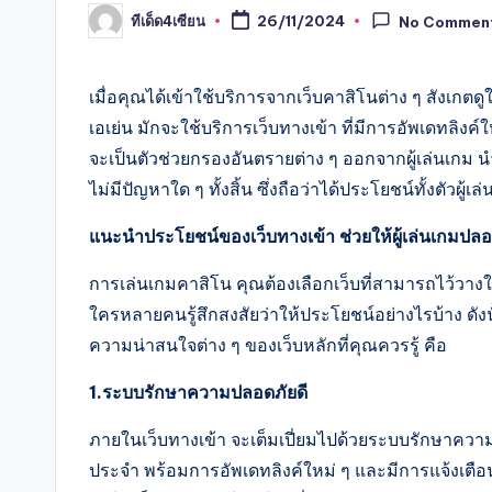
ทีเด็ด4เซียน
26/11/2024
No Commen
Posted
by
เมื่อคุณได้เข้าใช้บริการจากเว็บคาสิโนต่าง ๆ สังเกตดูใ
เอเย่น มักจะใช้บริการเว็บทางเข้า ที่มีการอัพเดทลิง
จะเป็นตัวช่วยกรองอันตรายต่าง ๆ ออกจากผู้เล่นเกม นำ
ไม่มีปัญหาใด ๆ ทั้งสิ้น ซึ่งถือว่าได้ประโยชน์ทั้งตัวผู
แนะนำประโยชน์ของเว็บทางเข้า ช่วยให้ผู้เล่นเกมปลอ
การเล่นเกมคาสิโน คุณต้องเลือกเว็บที่สามารถไว้วางใ
ใครหลายคนรู้สึกสงสัยว่าให้ประโยชน์อย่างไรบ้าง ดั
ความน่าสนใจต่าง ๆ ของเว็บหลักที่คุณควรรู้ คือ
1.ระบบรักษาความปลอดภัยดี
ภายในเว็บทางเข้า จะเต็มเปี่ยมไปด้วยระบบรักษาความ
ประจำ พร้อมการอัพเดทลิงค์ใหม่ ๆ และมีการแจ้งเตือนกับ