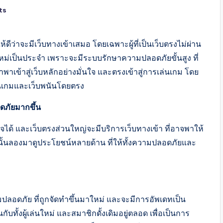
ts
ห้ดีว่าจะมีเว็บทางเข้าเสมอ โดยเฉพาะผู้ที่เป็นเว็บตรงไม่ผ่าน
ค์ใหม่เป็นประจำ เพราะจะมีระบบรักษาความปลอดภัยขั้นสูง ที่
พาเข้าสู่เว็บหลักอย่างมั่นใจ และตรงเข้าสู่การเล่นเกม โดย
้เล่นเกมและเว็บพนันโดยตรง
ดภัยมากขึ้น
จได้ และเว็บตรงส่วนใหญ่จะมีบริการเว็บทางเข้า ที่อาจพาให้
งนั้นลองมาดูประโยชน์หลายด้าน ที่ให้ทั้งความปลอดภัยและ
ปลอดภัย ที่ถูกจัดทำขึ้นมาใหม่ และจะมีการอัพเดทเป็น
ทั้งผู้เล่นใหม่ และสมาชิกดั้งเดิมอยู่ตลอด เพื่อเป็นการ