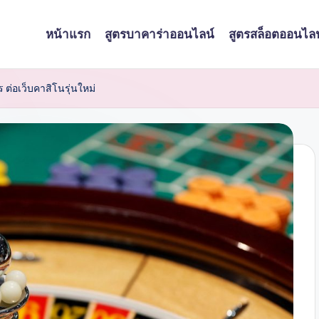
หน้าแรก
สูตรบาคาร่าออนไลน์
สูตรสล็อตออนไลน
 ต่อเว็บคาสิโนรุ่นใหม่