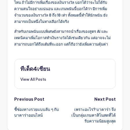
ไหน ถ้าไม่มีการเพิ่มเรื่องของเงินรางวัล บอกได้ว่าจะไม่ได้รับ
ความสนใจอย่างแน่นอน และเกมพนันนี้บอกได้ว่า มีการเพิ่ม
จำนวนของเงินรางวัล 8 ถึง 18 เท่า ทั้งหมดนี้ทำให้นักพนัน ยัง
สามารถเป็นหนึ่งในทางเลือกได้จริง
สำหรับเกมพนันแบบพิเศษยังสามารถนำเรื่องของสูตร AI และ
เทคนิคมาเพิ่มโอกาสทำเงินรางวัลได้เช่นเดียวกัน แต่อาจจะไม่
สามารถบอกได้ถึงแต้มที่จะออก แต่ก็ถือว่ายังเพิ่มความคุ้มค่า
ทีเด็ด4เซียน
View All Posts
Post
Previous Post
Next Post
ชี้ช่องทางรวยแบบลับ ๆ กับ
เพราะอะไร? บาคาร่า จึง
navigation
บาคาร่าออนไลน์
เป็นกลุ่มเกมคาสิโนสดที่ได้
รับความนิยมสูงสุด