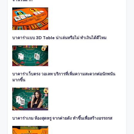
บาคาร่าแบบ 3D Table น่าเล่นหรือไม่ ทำเงินได้ดีไหม
บาคาร่าเว็บตรง วอเลท บริการที่เพิ่มความสะดวกต่อนักพนัน
มากขึ้น
บาคาร่าเกม ห้องสุดหรู จากค่ายดัง ทำขึ้นเพื่อสร้างอรรถรส