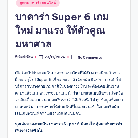
Posted
สูตรบาคาร่าออนไลน์
in
บาคาร่า Super 6 เกม
ใหม่ มาแรง ให้ตัวคูณ
มหาศาล
ทีเด็ด4เซียน
29/11/2024
No Comments
Posted
by
เปิดโลกไปกับเกมพนันบาคาร่าแบบใหม่ที่ได้รับความนิยม ในทาง
ฝั่งของยุโรป Super 6 เชื่อเถอะว่า ถ้านักพนันชื่นชอบการเข้าใช้
บริการกับทางค่ายเกมคาสิโนของทางยุโรป จะต้องเคยเห็นผ่าน
ตามาแล้วแน่นอน เราจะมาแนะนำว่าเกมพนันแบบนี้น่าสนใจหรือ
ว่าเติมเต็มความสนุกและเงินรางวัลได้จริงหรือไม่ ทุกข้อมูลที่จะยก
มาแนะนำสามารถช่วยให้นักพนันที่ไม่เคยเล่นเข้าใจและเริ่มต้น
เล่นเกมพนันเพื่อทำเงินรางวัลได้แน่นอน
จุดเด่นของเกมพนัน บาคาร่า Super 6
คืออะไร คุ้มค่ากับการทำ
เงินรางวัลหรือไม่