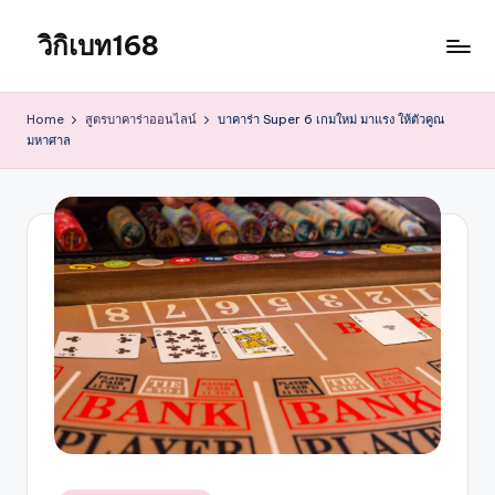
วิกิเบท168
Skip
to
content
Home
สูตรบาคาร่าออนไลน์
บาคาร่า Super 6 เกมใหม่ มาแรง ให้ตัวคูณ
มหาศาล