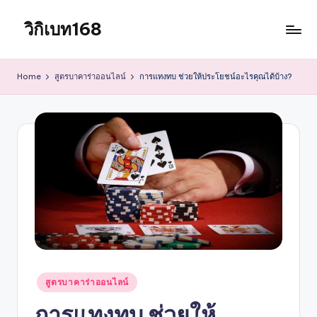
วิกิเบท168
Skip
to
content
Home
สูตรบาคาร่าออนไลน์
การแทงทบ ช่วยให้ประโยชน์อะไรคุณได้บ้าง?
Posted
สูตรบาคาร่าออนไลน์
in
การแทงทบ ช่วยให้