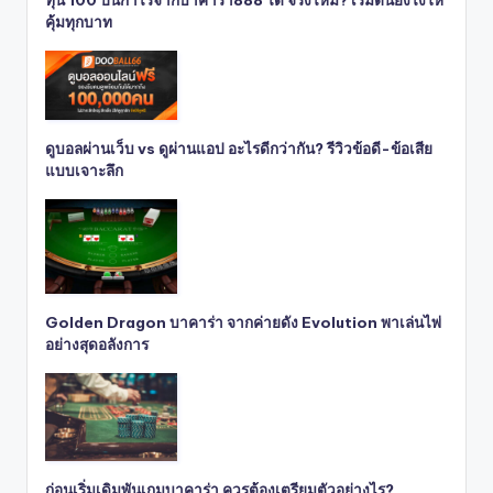
ทุน 100 ปั้นกำไรจากบาคาร่า888 ได้ จริงไหม? เริ่มต้นยังไงให้
คุ้มทุกบาท
ดูบอลผ่านเว็บ vs ดูผ่านแอป อะไรดีกว่ากัน? รีวิวข้อดี-ข้อเสีย
แบบเจาะลึก
Golden Dragon บาคาร่า จากค่ายดัง Evolution พาเล่นไพ่
อย่างสุดอลังการ
ก่อนเริ่มเดิมพันเกมบาคาร่า ควรต้องเตรียมตัวอย่างไร?