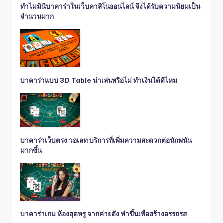
ทำไมมินิบาคาร่าในเว็บคาสิโนออนไลน์ จึงได้รับความนิยมเป็น
จำนวนมาก
บาคาร่าแบบ 3D Table น่าเล่นหรือไม่ ทำเงินได้ดีไหม
บาคาร่าเว็บตรง วอเลท บริการที่เพิ่มความสะดวกต่อนักพนัน
มากขึ้น
บาคาร่าเกม ห้องสุดหรู จากค่ายดัง ทำขึ้นเพื่อสร้างอรรถรส