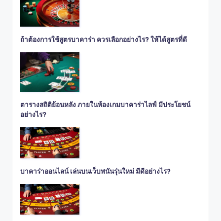
ถ้าต้องการใช้สูตรบาคาร่า ควรเลือกอย่างไร? ให้ได้สูตรที่ดี
ตารางสถิติย้อนหลัง ภายในห้องเกมบาคาร่าไลฟ์ มีประโยชน์
อย่างไร?
บาคาร่าออนไลน์ เล่นบนเว็บพนันรุ่นใหม่ มีดีอย่างไร?