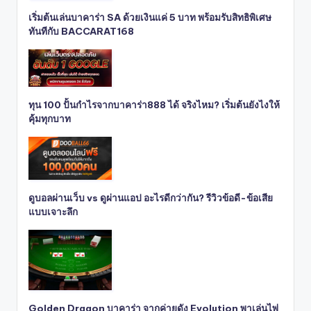
เริ่มต้นเล่นบาคาร่า SA ด้วยเงินแค่ 5 บาท พร้อมรับสิทธิพิเศษ
ทันทีกับ BACCARAT168
ทุน 100 ปั้นกำไรจากบาคาร่า888 ได้ จริงไหม? เริ่มต้นยังไงให้
คุ้มทุกบาท
ดูบอลผ่านเว็บ vs ดูผ่านแอป อะไรดีกว่ากัน? รีวิวข้อดี-ข้อเสีย
แบบเจาะลึก
Golden Dragon บาคาร่า จากค่ายดัง Evolution พาเล่นไพ่