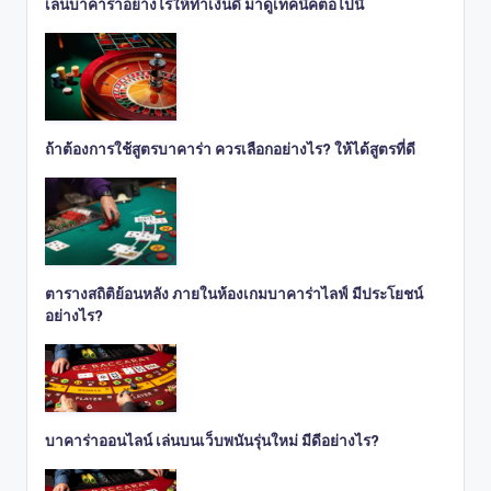
เล่นบาคาร่าอย่างไรให้ทำเงินดี มาดูเทคนิคต่อไปนี้
ถ้าต้องการใช้สูตรบาคาร่า ควรเลือกอย่างไร? ให้ได้สูตรที่ดี
ตารางสถิติย้อนหลัง ภายในห้องเกมบาคาร่าไลฟ์ มีประโยชน์
อย่างไร?
บาคาร่าออนไลน์ เล่นบนเว็บพนันรุ่นใหม่ มีดีอย่างไร?