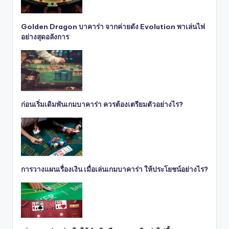
Golden Dragon บาคาร่า จากค่ายดัง Evolution พาเล่นไพ่
อย่างสุดอลังการ
ก่อนเริ่มเดิมพันเกมบาคาร่า ควรต้องเตรียมตัวอย่างไร?
การวางแผนเรื่องเงิน เมื่อเล่นเกมบาคาร่า ให้ประโยชน์อย่างไร?