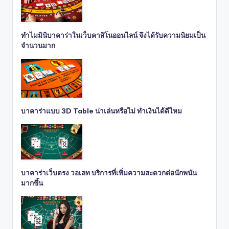
ทำไมมินิบาคาร่าในเว็บคาสิโนออนไลน์ จึงได้รับความนิยมเป็น
จำนวนมาก
บาคาร่าแบบ 3D Table น่าเล่นหรือไม่ ทำเงินได้ดีไหม
บาคาร่าเว็บตรง วอเลท บริการที่เพิ่มความสะดวกต่อนักพนัน
มากขึ้น