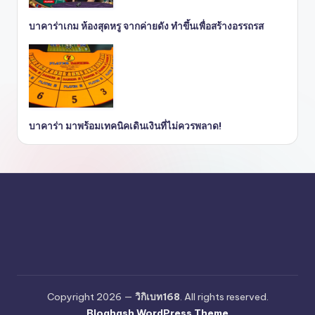
บาคาร่าเกม ห้องสุดหรู จากค่ายดัง ทำขึ้นเพื่อสร้างอรรถรส
บาคาร่า มาพร้อมเทคนิคเดินเงินที่ไม่ควรพลาด!
Copyright 2026 —
วิกิเบท168
. All rights reserved.
Bloghash WordPress Theme