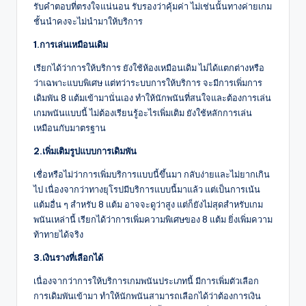
รับคำตอบที่ตรงใจแน่นอน รับรองว่าคุ้มค่า ไม่เช่นนั้นทางค่ายเกม
ชั้นนำคงจะไม่นำมาให้บริการ
1.การเล่นเหมือนเดิม
เรียกได้ว่าการให้บริการ ยังใช้ห้องเหมือนเดิม ไม่ได้แตกต่างหรือ
ว่าเฉพาะแบบพิเศษ แต่ทว่าระบบการให้บริการ จะมีการเพิ่มการ
เดิมพัน 8 แต้มเข้ามานั่นเอง ทำให้นักพนันที่สนใจและต้องการเล่น
เกมพนันแบบนี้ ไม่ต้องเรียนรู้อะไรเพิ่มเติม ยังใช้หลักการเล่น
เหมือนกับมาตรฐาน
2.เพิ่มเติมรูปแบบการเดิมพัน
เชื่อหรือไม่ว่าการเพิ่มบริการแบบนี้ขึ้นมา กลับง่ายและไม่ยากเกิน
ไป เนื่องจากว่าทางยุโรปมีบริการแบบนี้มาแล้ว แต่เป็นการเน้น
แต้มอื่น ๆ สำหรับ 8 แต้ม อาจจะดูว่าสูง แต่ก็ยังไม่สุดสำหรับเกม
พนันเหล่านี้ เรียกได้ว่าการเพิ่มความพิเศษของ 8 แต้ม ยิ่งเพิ่มความ
ท้าทายได้จริง
3.เงินรางที่เลือกได้
เนื่องจากว่าการให้บริการเกมพนันประเภทนี้ มีการเพิ่มตัวเลือก
การเดิมพันเข้ามา ทำให้นักพนันสามารถเลือกได้ว่าต้องการเงิน