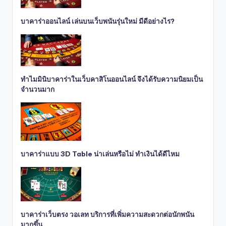
บาคาร่าออนไลน์ เล่นบนเว็บพนันรุ่นใหม่ มีดีอย่างไร?
ทำไมมินิบาคาร่าในเว็บคาสิโนออนไลน์ จึงได้รับความนิยมเป็น
จำนวนมาก
บาคาร่าแบบ 3D Table น่าเล่นหรือไม่ ทำเงินได้ดีไหม
บาคาร่าเว็บตรง วอเลท บริการที่เพิ่มความสะดวกต่อนักพนัน
มากขึ้น