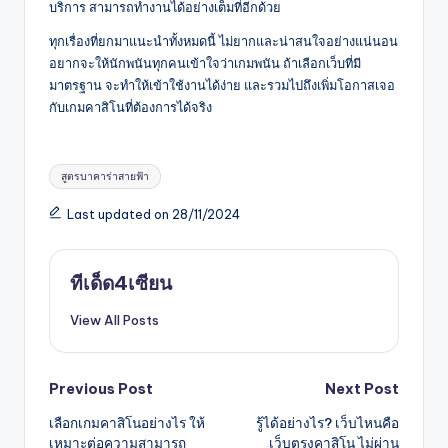
บริการ สามารถทำงานได้อย่างเต็มที่อีกด้วย
ทุกเรื่องที่ยกมาแนะนำทั้งหมดนี้ ไม่ยากและน่าสนใจอย่างแน่นอน
อยากจะให้นักพนันทุกคนเข้าใจว่าเกมพนัน ถ้าเลือกเว็บที่มี
มาตรฐาน จะทำให้เข้าใช้งานได้ง่าย และรวมไปถึงเพิ่มโอกาสเจอ
กับเกมคาสิโนที่ต้องการได้จริง
Tags:
สูตรบาคาร่าสายฟ้า
Last updated on 28/11/2024
ทีเด็ด4เซียน
View All Posts
Post
Previous Post
Next Post
เลือกเกมคาสิโนอย่างไร ให้
รู้ได้อย่างไร? เว็บไหนคือ
navigation
เหมาะต่อความสามารถ
เว็บตรงคาสิโน ไม่ผ่าน