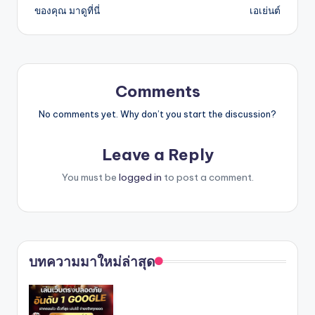
ของคุณ มาดูที่นี่
เอเย่นต์
Comments
No comments yet. Why don’t you start the discussion?
Leave a Reply
You must be
logged in
to post a comment.
บทความมาใหม่ล่าสุด