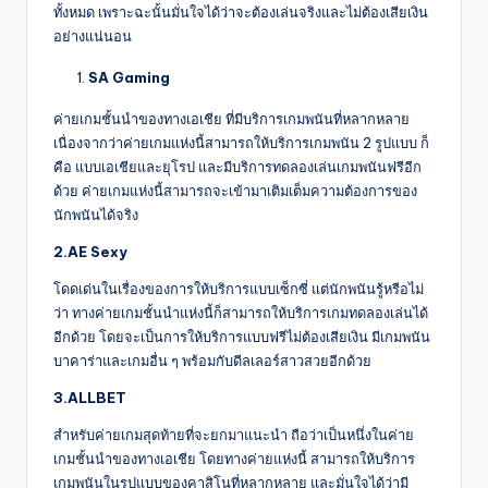
ทั้งหมด เพราะฉะนั้นมั่นใจได้ว่าจะต้องเล่นจริงและไม่ต้องเสียเงิน
อย่างแน่นอน
SA Gaming
ค่ายเกมชั้นนำของทางเอเชีย ที่มีบริการเกมพนันที่หลากหลาย
เนื่องจากว่าค่ายเกมแห่งนี้สามารถให้บริการเกมพนัน 2 รูปแบบ ก็
คือ แบบเอเชียและยุโรป และมีบริการทดลองเล่นเกมพนันฟรีอีก
ด้วย ค่ายเกมแห่งนี้สามารถจะเข้ามาเติมเต็มความต้องการของ
นักพนันได้จริง
2.AE Sexy
โดดเด่นในเรื่องของการให้บริการแบบเซ็กซี่ แต่นักพนันรู้หรือไม่
ว่า ทางค่ายเกมชั้นนำแห่งนี้ก็สามารถให้บริการเกมทดลองเล่นได้
อีกด้วย โดยจะเป็นการให้บริการแบบฟรีไม่ต้องเสียเงิน มีเกมพนัน
บาคาร่าและเกมอื่น ๆ พร้อมกับดีลเลอร์สาวสวยอีกด้วย
3.ALLBET
สำหรับค่ายเกมสุดท้ายที่จะยกมาแนะนำ ถือว่าเป็นหนึ่งในค่าย
เกมชั้นนำของทางเอเชีย โดยทางค่ายแห่งนี้ สามารถให้บริการ
เกมพนันในรูปแบบของคาสิโนที่หลากหลาย และมั่นใจได้ว่ามี