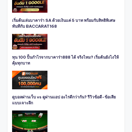
เริ่มต้นเล่นบาคาร่า SA ด้วยเงินแค่ 5 บาท พร้อมรับสิทธิพิเศษ
ทันทีกับ BACCARAT168
ทุน 100 ปั้นกำไรจากบาคาร่า888 ได้ จริงไหม? เริ่มต้นยังไงให้
คุ้มทุกบาท
ดูบอลผ่านเว็บ vs ดูผ่านแอป อะไรดีกว่ากัน? รีวิวข้อดี-ข้อเสีย
แบบเจาะลึก