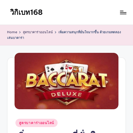
วิกิเบท168
Skip
to
content
Home
สูตรบาคาร่าออนไลน์
เพิ่มความสนุกที่มั่นใจมากขึ้น ด้วยเกมทดลอง
เล่นบาคาร่า
Posted
สูตรบาคาร่าออนไลน์
in