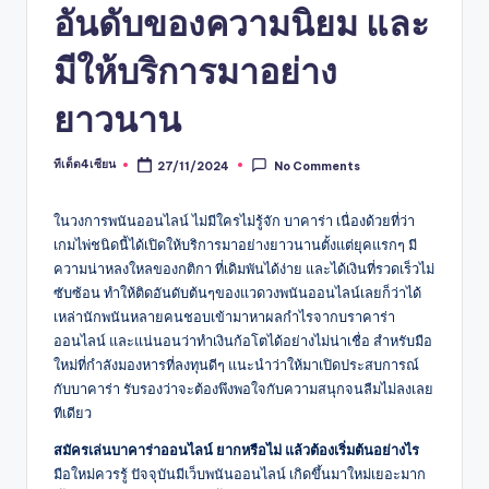
อันดับของความนิยม และ
มีให้บริการมาอย่าง
ยาวนาน
ทีเด็ด4เซียน
27/11/2024
No Comments
Posted
by
ในวงการพนันออนไลน์ ไม่มีใครไม่รู้จัก บาคาร่า เนื่องด้วยที่ว่า
เกมไพ่ชนิดนี้ได้เปิดให้บริการมาอย่างยาวนานตั้งแต่ยุคแรกๆ มี
ความน่าหลงใหลของกติกา ที่เดิมพันได้ง่าย และได้เงินที่รวดเร็วไม่
ซับซ้อน ทำให้ติดอันดับต้นๆของแวดวงพนันออนไลน์เลยก็ว่าได้
เหล่านักพนันหลายคนชอบเข้ามาหาผลกำไรจากบราคาร่า
ออนไลน์ และแน่นอนว่าทำเงินก้อโตได้อย่างไม่น่าเชื่อ สำหรับมือ
ใหม่ที่กำลังมองหารที่ลงทุนดีๆ แนะนำว่าให้มาเปิดประสบการณ์
กับบาคาร่า รับรองว่าจะต้องพึงพอใจกับความสนุกจนลืมไม่ลงเลย
ทีเดียว
สมัครเล่นบาคาร่าออนไลน์ ยากหรือไม่ แล้วต้องเริ่มต้นอย่างไร
มือใหม่ควรรู้ ปัจจุบันมีเว็บพนันออนไลน์ เกิดขึ้นมาใหม่เยอะมาก