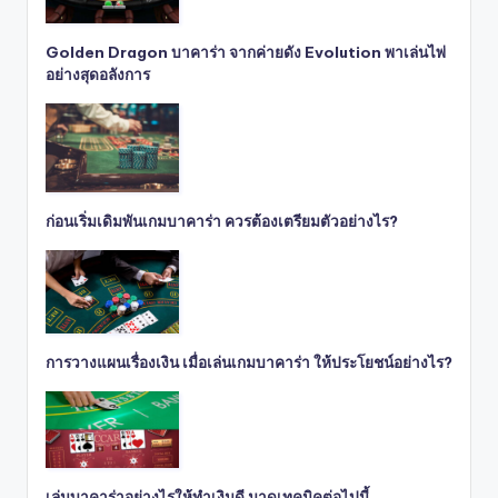
Golden Dragon บาคาร่า จากค่ายดัง Evolution พาเล่นไพ่
อย่างสุดอลังการ
ก่อนเริ่มเดิมพันเกมบาคาร่า ควรต้องเตรียมตัวอย่างไร?
การวางแผนเรื่องเงิน เมื่อเล่นเกมบาคาร่า ให้ประโยชน์อย่างไร?
เล่นบาคาร่าอย่างไรให้ทำเงินดี มาดูเทคนิคต่อไปนี้