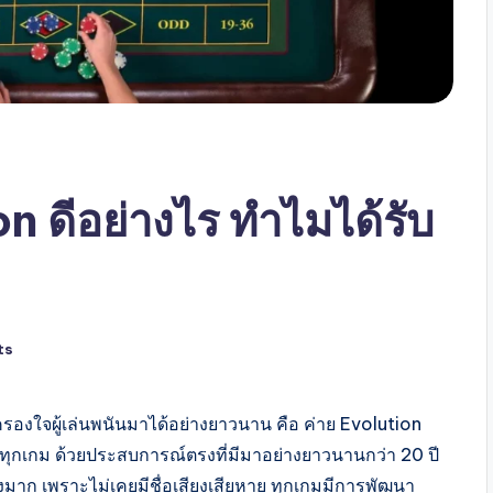
n ดีอย่างไร ทำไมได้รับ
ts
รองใจผู้เล่นพนันมาได้อย่างยาวนาน คือ ค่าย Evolution
ีทุกเกม ด้วยประสบการณ์ตรงที่มีมาอย่างยาวนานกว่า 20 ปี
่างมาก เพราะไม่เคยมีชื่อเสียงเสียหาย ทุกเกมมีการพัฒนา