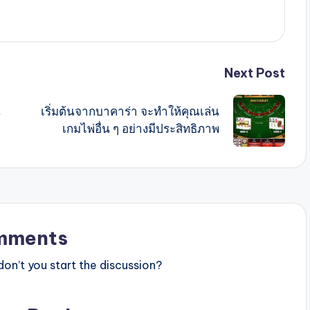
Next Post
น
เริ่มต้นจากบาคาร่า จะทำให้คุณเล่น
เกมไพ่อื่น ๆ อย่างมีประสิทธิภาพ
mments
n’t you start the discussion?