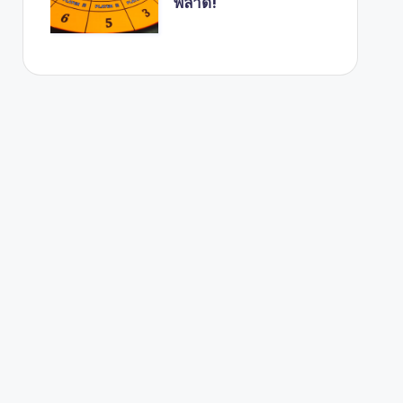
พลาด!