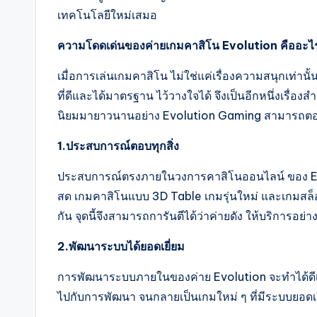
เทคโนโลยีใหม่เสมอ
ความโดดเด่นของค่ายเกมคาสิโน
Evolution คืออะไ
เมื่อการเล่นเกมคาสิโน ไม่ใช่แค่เรื่องความสนุกเท่าน
ที่ดีและได้มาตรฐาน ไว้วางใจได้ จึงเป็นอีกหนึ่งเรื่อง
นิยมมายาวนานอย่าง Evolution Gaming สามารถตอบโจทย์
1.ประสบการณ์ตอบทุกสิ่ง
ประสบการณ์ตรงภายในวงการคาสิโนออนไลน์ ของ Evol
สด เกมคาสิโนแบบ 3D Table เกมรุ่นใหม่ และเกมสล
กัน จุดนี้จึงสามารถการันตีได้ว่าค่ายดัง ให้บริการอย่
2.พัฒนาระบบได้ยอดเยี่ยม
การพัฒนาระบบภายในของค่าย Evolution จะทำได้ดีเส
ไปกับการพัฒนา จนกลายเป็นเกมใหม่ ๆ ที่มีระบบยอดเย