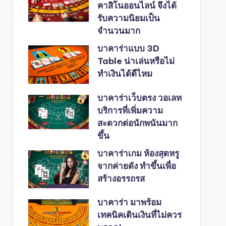
คาสิโนออนไลน์ จึงได้
รับความนิยมเป็น
จำนวนมาก
บาคาร่าแบบ 3D
Table น่าเล่นหรือไม่
ทำเงินได้ดีไหม
บาคาร่าเว็บตรง วอเลท
บริการที่เพิ่มความ
สะดวกต่อนักพนันมาก
ขึ้น
บาคาร่าเกม ห้องสุดหรู
จากค่ายดัง ทำขึ้นเพื่อ
สร้างอรรถรส
บาคาร่า มาพร้อม
เทคนิคเดินเงินที่ไม่ควร