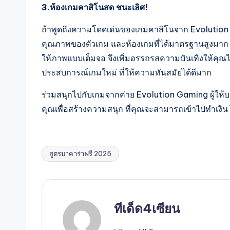
3.ห้องเกมคาสิโนสด ชนะเลิศ
!
ถ้าพูดถึงความโดดเด่นของเกมคาสิโนจาก Evolution
คุณภาพของตัวเกม และห้องเกมที่ได้มาตรฐานสูงมาก มี
ให้ภาพแบบเต็มจอ จึงเพิ่มอรรถรสความบันเทิงให้คุณไ
ประสบการณ์เกมใหม่ ที่ให้ความทันสมัยได้ดีมาก
ร่วมสนุกไปกับเกมจากค่าย Evolution Gaming ผู้ให้บริ
คุณเพื่อสร้างความสนุก ที่คุณจะสามารถเข้าไปทำเงิน
สูตรบาคาร่าฟรี 2025
Tags:
ทีเด็ด4เซียน