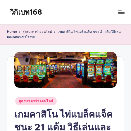
วิกิเบท168
Skip
to
content
Home
สูตรบาคาร่าออนไลน์
เกมคาสิโน ไพ่แบล็คแจ็ค ชนะ 21 แต้ม วิธีเล่น
และกติกาเข้าใจง่าย
Posted
สูตรบาคาร่าออนไลน์
in
เกมคาสิโน ไพ่แบล็คแจ็ค
ชนะ 21 แต้ม วิธีเล่นและ