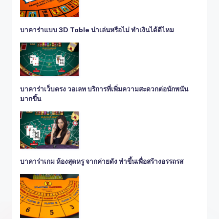
บาคาร่าแบบ 3D Table น่าเล่นหรือไม่ ทำเงินได้ดีไหม
บาคาร่าเว็บตรง วอเลท บริการที่เพิ่มความสะดวกต่อนักพนัน
มากขึ้น
บาคาร่าเกม ห้องสุดหรู จากค่ายดัง ทำขึ้นเพื่อสร้างอรรถรส