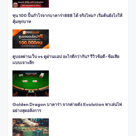
ทุน 100 ปั้นกำไรจากบาคาร่า888 ได้ จริงไหม? เริ่มต้นยังไงให้
คุ้มทุกบาท
ดูบอลผ่านเว็บ vs ดูผ่านแอป อะไรดีกว่ากัน? รีวิวข้อดี-ข้อเสีย
แบบเจาะลึก
Golden Dragon บาคาร่า จากค่ายดัง Evolution พาเล่นไพ่
อย่างสุดอลังการ