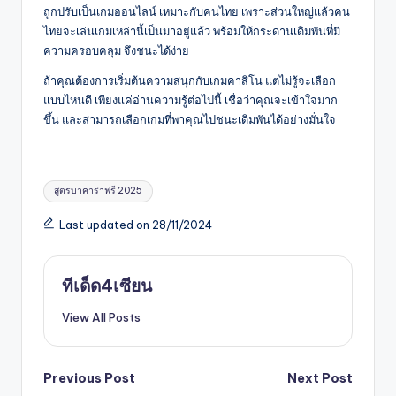
ถูกปรับเป็นเกมออนไลน์ เหมาะกับคนไทย เพราะส่วนใหญ่แล้วคน
ไทยจะเล่นเกมเหล่านี้เป็นมาอยู่แล้ว พร้อมให้กระดานเดิมพันที่มี
ความครอบคลุม จึงชนะได้ง่าย
ถ้าคุณต้องการเริ่มต้นความสนุกกับเกมคาสิโน แต่ไม่รู้จะเลือก
แบบไหนดี เพียงแค่อ่านความรู้ต่อไปนี้ เชื่อว่าคุณจะเข้าใจมาก
ขึ้น และสามารถเลือกเกมที่พาคุณไปชนะเดิมพันได้อย่างมั่นใจ
Tags:
สูตรบาคาร่าฟรี 2025
Last updated on 28/11/2024
ทีเด็ด4เซียน
View All Posts
Post
Previous Post
Next Post