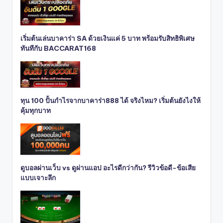
เริ่มต้นเล่นบาคาร่า SA ด้วยเงินแค่ 5 บาท พร้อมรับสิทธิพิเศษ
ทันทีกับ BACCARAT168
ทุน 100 ปั้นกำไรจากบาคาร่า888 ได้ จริงไหม? เริ่มต้นยังไงให้
คุ้มทุกบาท
ดูบอลผ่านเว็บ vs ดูผ่านแอป อะไรดีกว่ากัน? รีวิวข้อดี-ข้อเสีย
แบบเจาะลึก