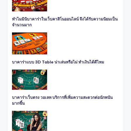
ทำไมมินิบาคาร่าในเว็บคาสิโนออนไลน์ จึงได้รับความนิยมเป็น
จำนวนมาก
บาคาร่าแบบ 3D Table น่าเล่นหรือไม่ ทำเงินได้ดีไหม
บาคาร่าเว็บตรง วอเลท บริการที่เพิ่มความสะดวกต่อนักพนัน
มากขึ้น