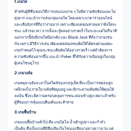
1.เกมไพ่
สำหรับผู้ที่ชื่นชอบวิธีการเล่นแบบง่าย ๆ ไม่มีความซับซ้อนและไม่
ยุ่งยาก แนะนำการเล่นกลุ่มเกมไพ่ โดยเฉพาะบาคาร่าออนไลน์
และเสือมังกรที่ถือว่าง่ายมาก เพราะเพียงแค่คุณทายผลว่าฝั่งใดจะ
ชนะ แล้วรอเวลา จากนั้นจะรู้ผลอย่างรวดเร็วในระยะแค่ไม่กี่นาที
นอกจากนี้ยังมีเกมไพ่ป๊อกเด้ง และ Black Jack ที่ถือว่าง่ายเช่น
กัน เพราะมีวิธีการเล่น เพียงแค่ผสมเลขแต้มให้ได้ตรงตามแต่ละ
เกมกำหนดไว้ คุณจะชนะเดิมพันได้อย่างรวดเร็ว แต่ถ้าต้องการ
ความซับซ้อนมากขึ้น แนะนำ Poker ที่ได้รับความนิยมสูงในกลุ่ม
ผู้เล่นโซนยุโรป
2.เกมวงล้อ
เกมหมุนวงล้อจะมาในสไตล์ของเกมรูเล็ต ที่จะเป็นการหย่อนลูก
เหล็กลงไป ภายในวงล้อที่หมุนอยู่ และมีกระดานเดิมพันให้คุณได้
ลงเงิน ซึ่งจะมีความครอบคลุมการชนะค่อนข้างสูง เหมาะสำหรับ
ผู้ที่ชอบการลุ้นแบบตื่นเต้นและท้าทาย
3.เกมพื้นบ้าน
เกมแบบพื้นบ้านทั่วไป คือ เกมไฮโล น้ำเต้าปูปลา และกำถั่ว
เป็นต้น ซึ่งเป็นเกมที่มีชื่อเสียงในโซนเอเชียมาอย่างยาวนาน แต่