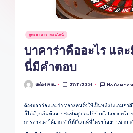
Posted
สูตรบาคาร่าออนไลน์
in
บาคาร่าคืออะไร และมี
นี่มีคำตอบ
ทีเด็ด4เซียน
27/11/2024
No Commen
Posted
by
ต้องบอกก่อนเลยว่า หลายคนตั้งให้เป็นหนึ่งในเกมคาสิโ
นี้ได้มีจุดเริ่มต้นจากชนชั้นสูง จนได้ข้ามไปหลายทวีป 
การคาดเดาได้ยาก ทำให้มีเสน่ห์ที่ใครๆก็อยากเข้ามา