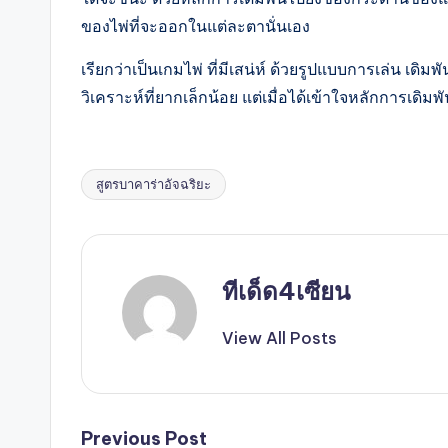
ของไพ่ที่จะออกในแต่ละตานั่นเอง
เรียกว่าเป็นเกมไพ่ ที่มีเสน่ห์ ด้วยรูปแบบการเล่น เดิม
วิเคราะห์ที่ยากเล็กน้อย แต่เมื่อได้เข้าใจหลักการเดิมพ
สูตรบาคาร่าอัจฉริยะ
Tags:
ทีเด็ด4เซียน
View All Posts
Previous Post