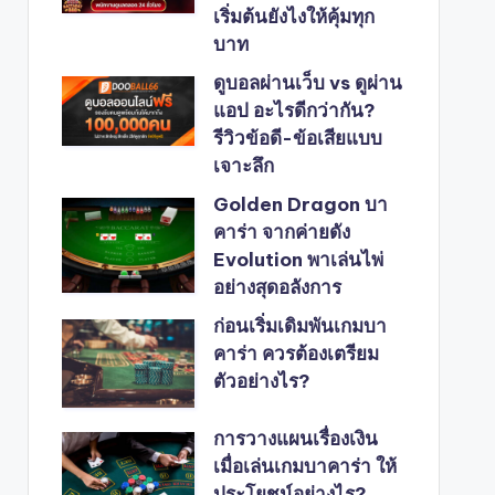
เริ่มต้นยังไงให้คุ้มทุก
บาท
ดูบอลผ่านเว็บ vs ดูผ่าน
แอป อะไรดีกว่ากัน?
รีวิวข้อดี-ข้อเสียแบบ
เจาะลึก
Golden Dragon บา
คาร่า จากค่ายดัง
Evolution พาเล่นไพ่
อย่างสุดอลังการ
ก่อนเริ่มเดิมพันเกมบา
คาร่า ควรต้องเตรียม
ตัวอย่างไร?
การวางแผนเรื่องเงิน
เมื่อเล่นเกมบาคาร่า ให้
ประโยชน์อย่างไร?