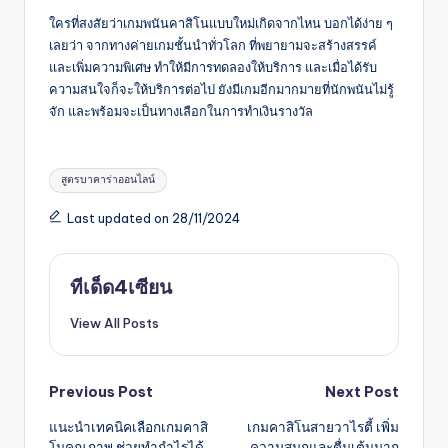
ใครที่สงสัยว่าเกมพนันคาสิโนแบบใหม่เกิดจากไหน บอกได้ง่าย ๆ
เลยว่า จากทางค่ายเกมชั้นนำทั่วโลก ที่พยายามจะสร้างสรรค์
และเพิ่มความพิเศษ ทำให้มีการทดลองให้บริการ และเมื่อได้รับ
ความสนใจก็จะให้บริการต่อไป ยังมีเกมอีกมากมายที่นักพนันไม่รู้
จัก และพร้อมจะเป็นทางเลือกในการทำเงินรางวัล
Tags:
สูตรบาคาร่าออนไลน์
Last updated on 28/11/2024
ทีเด็ด4เซียน
View All Posts
Post
Previous Post
Next Post
แนะนำเทคนิคเลือกเกมคาสิ
เกมคาสิโนสายวาไรตี้ เพิ่ม
navigation
โนคุณภาพ ช่วยทำกำไรได้
ความสนุกและตื่นเต้นมาก