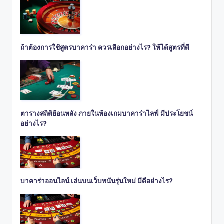
ถ้าต้องการใช้สูตรบาคาร่า ควรเลือกอย่างไร? ให้ได้สูตรที่ดี
ตารางสถิติย้อนหลัง ภายในห้องเกมบาคาร่าไลฟ์ มีประโยชน์
อย่างไร?
บาคาร่าออนไลน์ เล่นบนเว็บพนันรุ่นใหม่ มีดีอย่างไร?