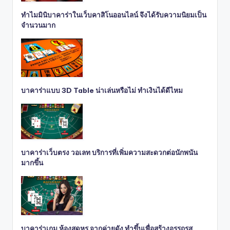
ทำไมมินิบาคาร่าในเว็บคาสิโนออนไลน์ จึงได้รับความนิยมเป็น
จำนวนมาก
บาคาร่าแบบ 3D Table น่าเล่นหรือไม่ ทำเงินได้ดีไหม
บาคาร่าเว็บตรง วอเลท บริการที่เพิ่มความสะดวกต่อนักพนัน
มากขึ้น
บาคาร่าเกม ห้องสุดหรู จากค่ายดัง ทำขึ้นเพื่อสร้างอรรถรส