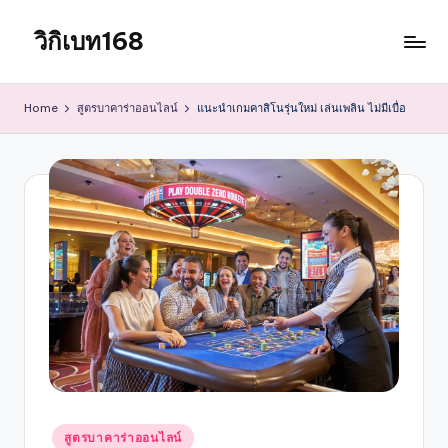
วิกิเบท168
Skip
to
content
Home
สูตรบาคาร่าออนไลน์
แนะนำเกมคาสิโนรุ่นใหม่ เล่นเพลิน ไม่มีเบื่อ
Posted
สูตรบาคาร่าออนไลน์