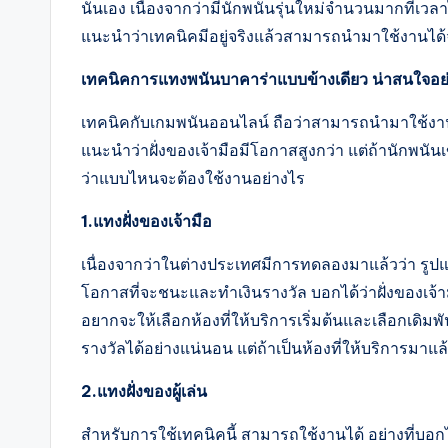
นั่นเอง เนื่องจากว่ามีนักพนันรุ่นใหม่จำนวนมากที่เวลาไ
แนะนำว่าเทคนิคมีอยู่จริงแล้วสามารถนำมาใช้งานได้
เทคนิคการแทงพนันบาคาร่าแบบข้างเดียว น่าสนใจอย่
เทคนิคกับเกมพนันออนไลน์ ถือว่าสามารถนำมาใช้งานไ
แนะนำว่าฝั่งของเจ้ามือมีโอกาสสูงกว่า แต่ถ้านักพนันเข
ว่าแบบไหนจะต้องใช้งานอย่างไร
1.แทงฝั่งของเจ้ามือ
เนื่องจากว่าในต่างประเทศมีการทดลองมาแล้วว่า ร
โอกาสที่จะชนะและทำเงินรางวัล บอกได้ว่าฝั่งของเจ้
อยากจะให้เลือกห้องที่ให้บริการเริ่มต้นและเลือกเดิม
รางวัลได้อย่างแน่นอน แต่ถ้าเป็นห้องที่ให้บริการมาแล้
2.แทงฝั่งของผู้เล่น
สำหรับการใช้เทคนิคนี้ สามารถใช้งานได้ อย่างที่บอกไ