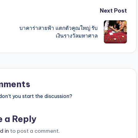
Next Post
บาคาร่าสายฟ้า แตกตัวคูณใหญ่ รับ
เงินรางวัลมหาศาล
mments
n’t you start the discussion?
e a Reply
d in
to post a comment.