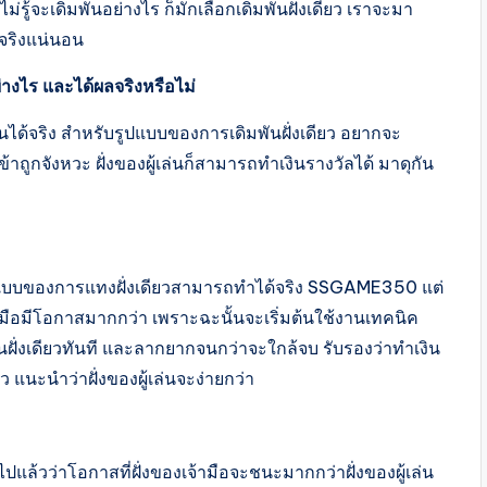
ม่รู้จะเดิมพันอย่างไร ก็มักเลือกเดิมพันฝั่งเดียว เราจะมา
จริงแน่นอน
างไร และได้ผลจริงหรือไม่
ด้จริง สำหรับรูปแบบของการเดิมพันฝั่งเดียว อยากจะ
้าถูกจังหวะ ฝั่งของผู้เล่นก็สามารถทำเงินรางวัลได้ มาดุกัน
ูปแบบของการแทงฝั่งเดียวสามารถทำได้จริง SSGAME350 แต่
ามือมีโอกาสมากกว่า เพราะฉะนั้นจะเริ่มต้นใช้งานเทคนิค
พันฝั่งเดียวทันที และลากยากจนกว่าจะใกล้จบ รับรองว่าทำเงิน
ว แนะนำว่าฝั่งของผู้เล่นจะง่ายกว่า
ปแล้วว่าโอกาสที่ฝั่งของเจ้ามือจะชนะมากกว่าฝั่งของผู้เล่น