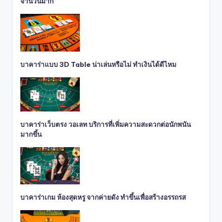
จำนวนมาก
บาคาร่าแบบ 3D Table น่าเล่นหรือไม่ ทำเงินได้ดีไหม
บาคาร่าเว็บตรง วอเลท บริการที่เพิ่มความสะดวกต่อนักพนัน
มากขึ้น
บาคาร่าเกม ห้องสุดหรู จากค่ายดัง ทำขึ้นเพื่อสร้างอรรถรส