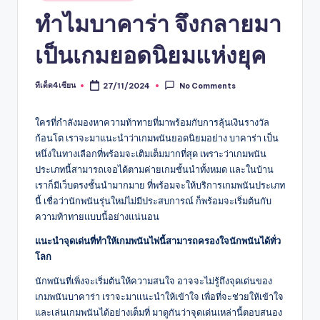
in
ทำไมบาคาร่า จึงกลายมา
เป็นเกมยอดนิยมแห่งยุค
ทีเด็ด4เซียน
27/11/2024
No Comments
Posted
by
ใครที่กำลังมองหาความท้าทายที่มาพร้อมกับการลุ้นเงินรางวัล
ก้อนโต เราจะมาแนะนำว่าเกมพนันยอดนิยมอย่าง บาคาร่า เป็น
หนึ่งในทางเลือกที่พร้อมจะเติมเต็มมากที่สุด เพราะว่าเกมพนัน
ประเภทนี้สามารถเจอได้ตามค่ายเกมชั้นนำทั้งหมด และในบ้าน
เราก็มีเว็บตรงชั้นนำมากมาย ที่พร้อมจะให้บริการเกมพนันประเภท
นี้ เชื่อว่านักพนันรุ่นใหม่ไม่มีประสบการณ์ ก็พร้อมจะเริ่มต้นกับ
ความท้าทายแบบนี้อย่างแน่นอน
แนะนำจุดเด่นที่ทำให้เกมพนันไพ่นี้สามารถครองใจนักพนันได้ทั่ว
โลก
นักพนันที่เพิ่งจะเริ่มต้นให้ความสนใจ อาจจะไม่รู้ถึงจุดเด่นของ
เกมพนันบาคาร่า เราจะมาแนะนำให้เข้าใจ เพื่อที่จะช่วยให้เข้าใจ
และเล่นเกมพนันได้อย่างเต็มที่ มาดูกันว่าจุดเด่นเหล่านี้ตอบสนอง