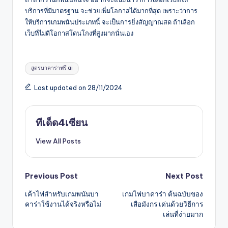
บริการที่มีมาตรฐาน จะช่วยเพิ่มโอกาสได้มากที่สุด เพราะว่าการ
ให้บริการเกมพนันประเภทนี้ จะเป็นการยิ่งสัญญาณสด ถ้าเลือก
เว็บที่ไม่ดีโอกาสโดนโกงที่สูงมากนั่นเอง
Tags:
สูตรบาคาร่าฟรี ai
Last updated on 28/11/2024
ทีเด็ด4เซียน
View All Posts
Post
Previous Post
Next Post
เค้าไพ่สำหรับเกมพนันบา
เกมไพ่บาคาร่า ต้นฉบับของ
navigation
คาร่าใช้งานได้จริงหรือไม่
เสือมังกร เด่นด้วยวิธีการ
เล่นที่ง่ายมาก