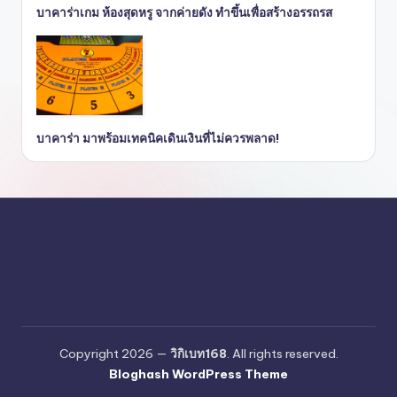
บาคาร่าเกม ห้องสุดหรู จากค่ายดัง ทำขึ้นเพื่อสร้างอรรถรส
บาคาร่า มาพร้อมเทคนิคเดินเงินที่ไม่ควรพลาด!
Copyright 2026 —
วิกิเบท168
. All rights reserved.
Bloghash WordPress Theme