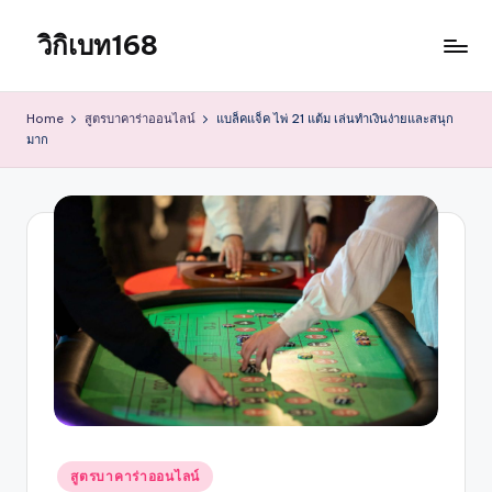
วิกิเบท168
Skip
to
content
Home
สูตรบาคาร่าออนไลน์
แบล็คแจ็ค ไพ่ 21 แต้ม เล่นทำเงินง่ายและสนุก
มาก
Posted
สูตรบาคาร่าออนไลน์
in