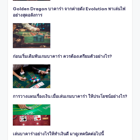
Golden Dragon บาคาร่า จากค่ายดัง Evolution พาเล่นไพ่
อย่างสุดอลังการ
ก่อนเริ่มเดิมพันเกมบาคาร่า ควรต้องเตรียมตัวอย่างไร?
การวางแผนเรื่องเงิน เมื่อเล่นเกมบาคาร่า ให้ประโยชน์อย่างไร?
เล่นบาคาร่าอย่างไรให้ทำเงินดี มาดูเทคนิคต่อไปนี้