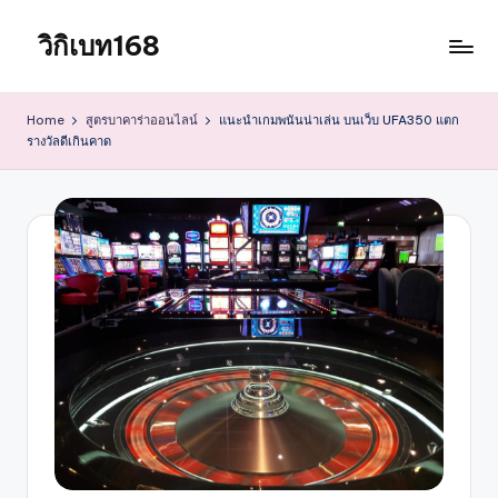
วิกิเบท168
Skip
to
content
Home
สูตรบาคาร่าออนไลน์
แนะนำเกมพนันน่าเล่น บนเว็บ UFA350 แตก
รางวัลดีเกินคาด