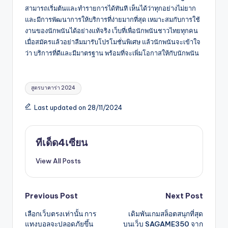
สามารถเริ่มต้นและทำรายการได้ทันที เห็นได้ว่าทุกอย่างไม่ยาก
และมีการพัฒนาการให้บริการที่ง่ายมากที่สุด เหมาะสมกับการใช้
งานของนักพนันได้อย่างแท้จริง เว็บที่เพื่อนักพนันชาวไทยทุกคน
เมื่อสมัครแล้วอย่าลืมมารับโปรโมชั่นพิเศษ แล้วนักพนันจะเข้าใจ
ว่า บริการที่ดีและมีมาตรฐาน พร้อมที่จะเพิ่มโอกาสให้กับนักพนัน
Tags:
สูตรบาคาร่า 2024
Last updated on 28/11/2024
ทีเด็ด4เซียน
View All Posts
Post
Previous Post
Next Post
เลือกเว็บตรงเท่านั้น การ
เดิมพันเกมสล็อตสนุกที่สุด
navigation
แทงบอลจะปลอดภัยขึ้น
บนเว็บ SAGAME350 จาก