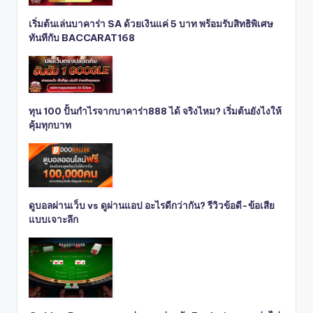
เริ่มต้นเล่นบาคาร่า SA ด้วยเงินแค่ 5 บาท พร้อมรับสิทธิพิเศษ
ทันทีกับ BACCARAT168
ทุน 100 ปั้นกำไรจากบาคาร่า888 ได้ จริงไหม? เริ่มต้นยังไงให้
คุ้มทุกบาท
ดูบอลผ่านเว็บ vs ดูผ่านแอป อะไรดีกว่ากัน? รีวิวข้อดี-ข้อเสีย
แบบเจาะลึก