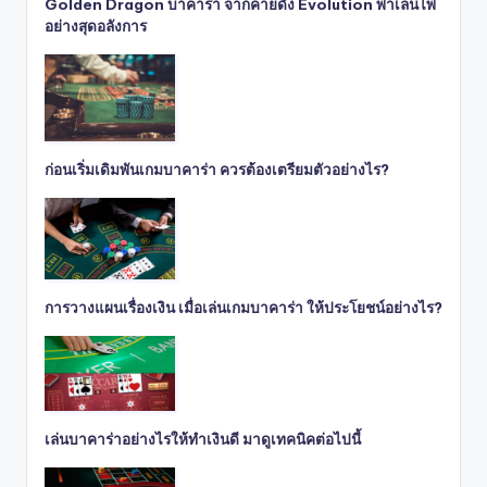
Golden Dragon บาคาร่า จากค่ายดัง Evolution พาเล่นไพ่
อย่างสุดอลังการ
ก่อนเริ่มเดิมพันเกมบาคาร่า ควรต้องเตรียมตัวอย่างไร?
การวางแผนเรื่องเงิน เมื่อเล่นเกมบาคาร่า ให้ประโยชน์อย่างไร?
เล่นบาคาร่าอย่างไรให้ทำเงินดี มาดูเทคนิคต่อไปนี้