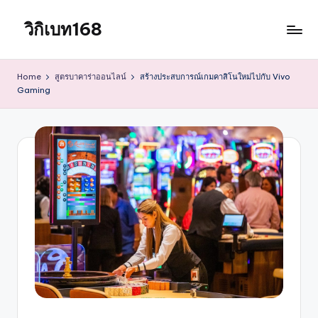
วิกิเบท168
Skip
to
content
Home
สูตรบาคาร่าออนไลน์
สร้างประสบการณ์เกมคาสิโนใหม่ไปกับ Vivo
Gaming