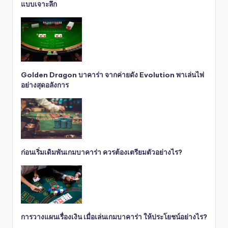
แบบเจาะลึก
Golden Dragon บาคาร่า จากค่ายดัง Evolution พาเล่นไพ่
อย่างสุดอลังการ
ก่อนเริ่มเดิมพันเกมบาคาร่า ควรต้องเตรียมตัวอย่างไร?
การวางแผนเรื่องเงิน เมื่อเล่นเกมบาคาร่า ให้ประโยชน์อย่างไร?