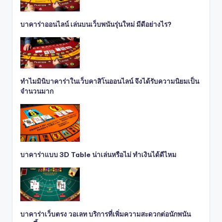
บาคาร่าออนไลน์ เล่นบนเว็บพนันรุ่นใหม่ มีดีอย่างไร?
ทำไมมินิบาคาร่าในเว็บคาสิโนออนไลน์ จึงได้รับความนิยมเป็น
จำนวนมาก
บาคาร่าแบบ 3D Table น่าเล่นหรือไม่ ทำเงินได้ดีไหม
บาคาร่าเว็บตรง วอเลท บริการที่เพิ่มความสะดวกต่อนักพนัน