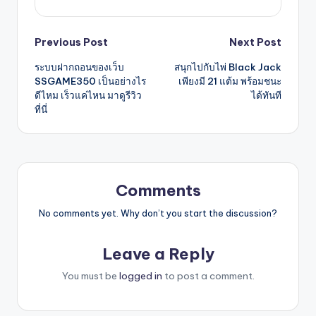
Post
Previous Post
Next Post
ระบบฝากถอนของเว็บ
สนุกไปกับไพ่ Black Jack
navigation
SSGAME350 เป็นอย่างไร
เพียงมี 21 แต้ม พร้อมชนะ
ดีไหม เร็วแค่ไหน มาดูรีวิว
ได้ทันที
ที่นี่
Comments
No comments yet. Why don’t you start the discussion?
Leave a Reply
You must be
logged in
to post a comment.