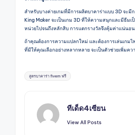
สำหรับบางค่ายเกมที่มีการผลิตบาคาร่าแบบ 3D จะมี
King Maker จะเป็นเกม 3D ที่ให้ความสนุกและมีธีมเป็
หน่วยไปจนถึงหลักสิบ การแตกรางวัลจึงคุ้มค่าแน่นอน
ถ้าคุณต้องการความแปลกใหม่ และต้องการเล่นเกมไพ่
ที่มีให้คุณเลือกอย่างหลากหลาย จะเป็นตัวช่วยเพิ่ม
สูตรบาคาร่า fivem ฟรี
Tags:
ทีเด็ด4เซียน
View All Posts