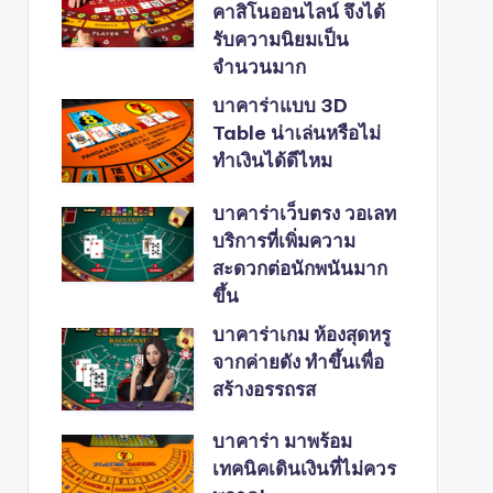
คาสิโนออนไลน์ จึงได้
รับความนิยมเป็น
จำนวนมาก
บาคาร่าแบบ 3D
Table น่าเล่นหรือไม่
ทำเงินได้ดีไหม
บาคาร่าเว็บตรง วอเลท
บริการที่เพิ่มความ
สะดวกต่อนักพนันมาก
ขึ้น
บาคาร่าเกม ห้องสุดหรู
จากค่ายดัง ทำขึ้นเพื่อ
สร้างอรรถรส
บาคาร่า มาพร้อม
เทคนิคเดินเงินที่ไม่ควร