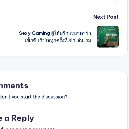
Next Post
Sexy Gaming ผู้ให้บริการบาคาร่า
เซ็กซี่ เร้าใจทุกครั้งที่เข้าเล่นเกม
mments
n’t you start the discussion?
e a Reply