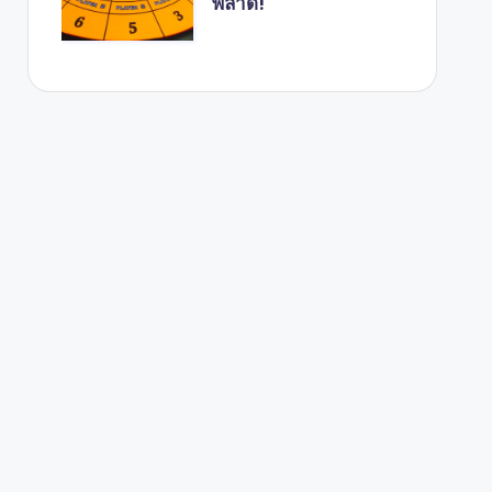
พลาด!