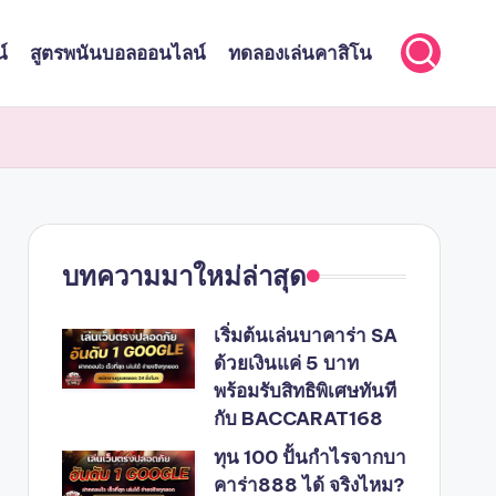
์
สูตรพนันบอลออนไลน์
ทดลองเล่นคาสิโน
บทความมาใหม่ล่าสุด
เริ่มต้นเล่นบาคาร่า SA
ด้วยเงินแค่ 5 บาท
พร้อมรับสิทธิพิเศษทันที
กับ BACCARAT168
ทุน 100 ปั้นกำไรจากบา
คาร่า888 ได้ จริงไหม?