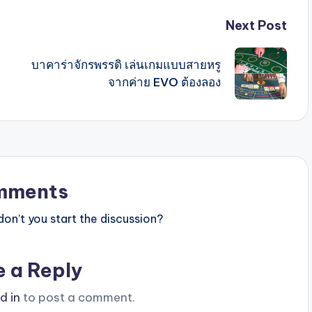
Next Post
บาคาร่าจักรพรรดิ เล่นเกมแบบสายหรู
จากค่าย EVO ต้องลอง
mments
n’t you start the discussion?
e a Reply
d in
to post a comment.