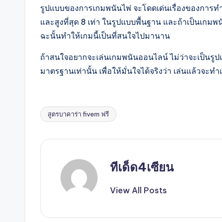
รูปแบบของการเกมพนันไพ่ จะโดดเด่นเรื่องของการทำเงิ
และสูงที่สุด 8 เท่า ในรูปแบบพื้นฐาน และถ้าเป็นเกมพ
ฉะนั้นทำให้เกมนี้เป็นที่สนใจไปมานาน
ถ้าสนใจอยากจะเล่นเกมพนันออนไลน์ ไม่ว่าจะเป็นรูปแ
มาตรฐานเท่านั้น เพื่อให้มั่นใจได้จริงว่า เล่นแล้วจะทำ
สูตรบาคาร่า fivem ฟรี
Tags:
ทีเด็ด4เซียน
View All Posts