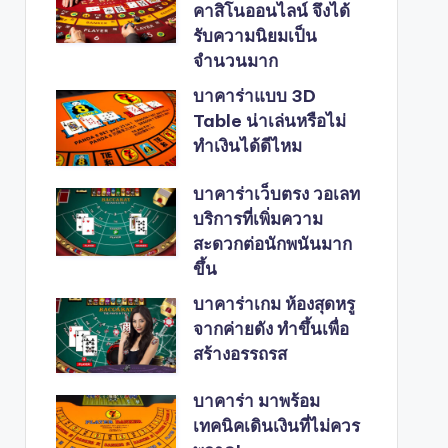
คาสิโนออนไลน์ จึงได้
รับความนิยมเป็น
จำนวนมาก
บาคาร่าแบบ 3D
Table น่าเล่นหรือไม่
ทำเงินได้ดีไหม
บาคาร่าเว็บตรง วอเลท
บริการที่เพิ่มความ
สะดวกต่อนักพนันมาก
ขึ้น
บาคาร่าเกม ห้องสุดหรู
จากค่ายดัง ทำขึ้นเพื่อ
สร้างอรรถรส
บาคาร่า มาพร้อม
เทคนิคเดินเงินที่ไม่ควร