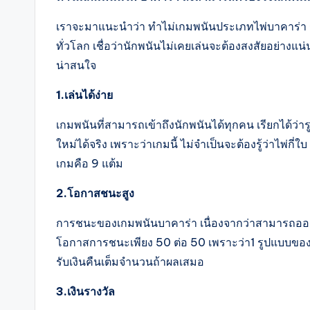
เราจะมาแนะนำว่า ทำไม่เกมพนันประเภทไพ่บาคาร่า
ทั่วโลก เชื่อว่านักพนันไม่เคยเล่นจะต้องสงสัยอย่างแน่
น่าสนใจ
1.เล่นได้ง่าย
เกมพนันที่สามารถเข้าถึงนักพนันได้ทุกคน เรียกได้ว่าร
ใหม่ได้จริง เพราะว่าเกมนี้ ไม่จำเป็นจะต้องรู้ว่าไพ่กี่ใ
เกมคือ 9 แต้ม
2.โอกาสชนะสูง
การชนะของเกมพนันบาคาร่า เนื่องจากว่าสามารถออกราง
โอกาสการชนะเพียง 50 ต่อ 50 เพราะว่า1 รูปแบบของเกม
รับเงินคืนเต็มจำนวนถ้าผลเสมอ
3.เงินรางวัล