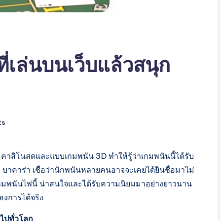
่เล่นบนเว็บแล้วสนุก
ts
คาสิโนสดและแบบเกมพนัน 3D ทำให้รู้ว่าเกมพนันนี้ได้รับ
ือ บาคาร่า เชื่อว่านักพนันหลายคนอาจจะเคยได้ยินชื่อมาไม่
ให้เกมพนันไพ่นี้ น่าสนใจและได้รับความนิยมมาอย่างยาวนาน
องการได้จริง
ไปทั่วโลก